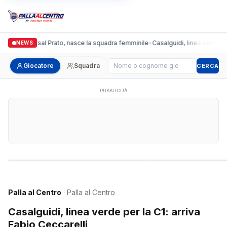
onda Futsal Prato, nasce la squadra femminile
•
Casalguidi, linea verde per la 
NEWS
Cerca giocatore
Giocatore
Squadra
CERCA
PUBBLICITÀ
Campionati nazionali
Campionati regional
Palla al Centro
· Palla al Centro
Casalguidi, linea verde per la C1: arriva
Fabio Ceccarelli