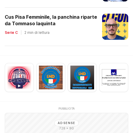
Cus Pisa Femminile, la panchina riparte
da Tommaso Iaquinta
Serie C
|
2 min di lettura
PUBBLICITÀ
ADSENSE
728 × 90