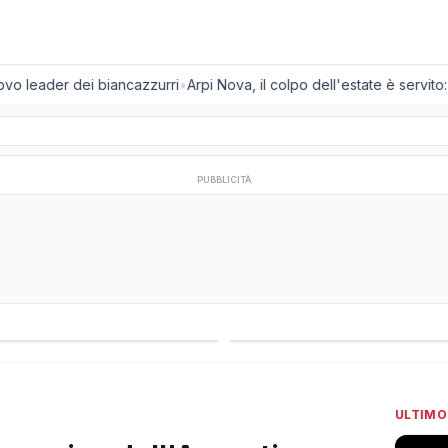
o leader dei biancazzurri
•
Arpi Nova, il colpo dell'estate è servito: ar
PUBBLICITÀ
regionali
Campionati esteri
ULTIMO