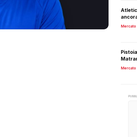
Atleti
ancora
Mercato
Pistoi
Matran
Mercato
PUBBL