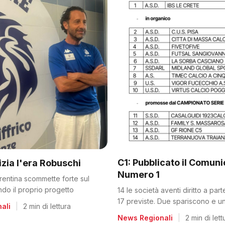
C1: Pubblicato il Comun
nizia l'era Robuschi
Numero 1
orentina scommette forte sul
ando il proprio progetto
14 le società aventi diritto a par
17 previste. Due spariscono e un
ali
|
2 min di lettura
dalla C2
News Regionali
|
2 min di lett