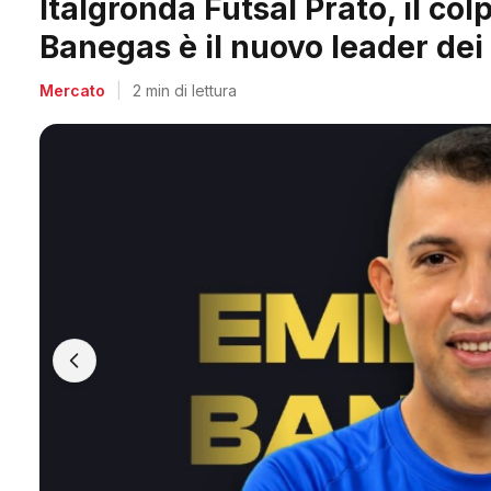
Arpi Nova, il colpo dell'estate
Berti, il re dei bomber toscani
Mercato
|
2 min di lettura