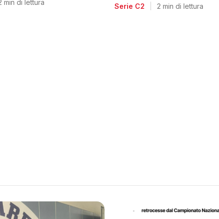
voglia di riscatto dopo l
2 min di lettura
Serie C2
|
2 min di lettura
retrocessione