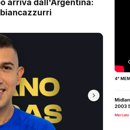
 è servito: arriva Riccardo
4° MEM
Midlan
2003 S
Mercato