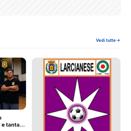
Vedi tutte
e
 e tanta