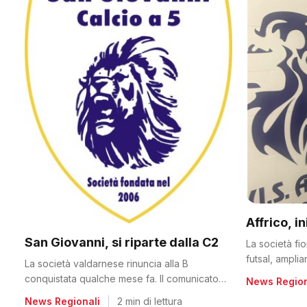
Affrico, i
San Giovanni, si riparte dalla C2
La società fi
futsal, ampli
La società valdarnese rinuncia alla B
conquistata qualche mese fa. Il comunicato
News Region
del club
News Regionali
|
2 min di lettura