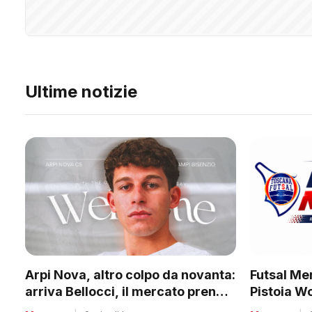
Ultime notizie
Futsal Mer
Arpi Nova, altro colpo da novanta:
Pistoia W
arriva Bellocci, il mercato prende
tanti club
quota