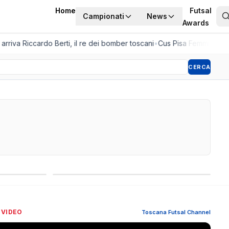
Home
Futsal
Campionati
News
Awards
riva Riccardo Berti, il re dei bomber toscani
•
Cus Pisa Femminile, la 
CERCA
Competizioni internazionali
 VIDEO
Toscana Futsal Channel