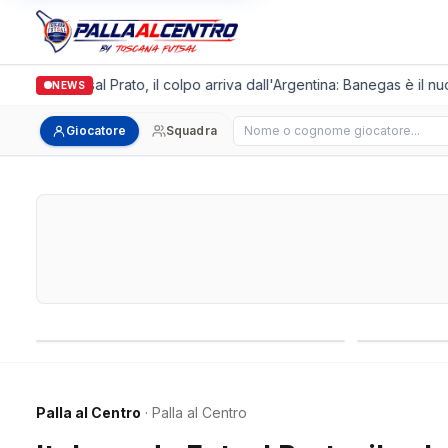
lgronda Futsal Prato, il colpo arriva dall'Argentina: Banegas è il nuov
NEWS
Cerca giocatore
Giocatore
Squadra
Campionati nazionali
Campionati 
Palla al Centro
· Palla al Centro