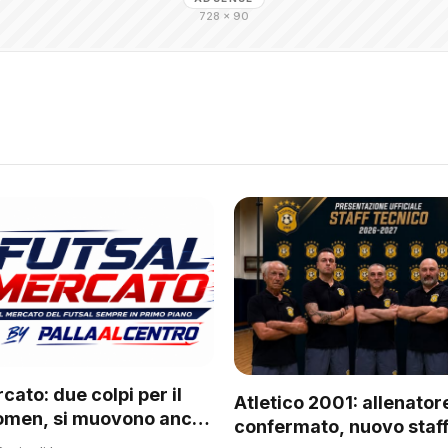
728 × 90
cato: due colpi per il
Atletico 2001: allenator
omen, si muovono anche
confermato, nuovo staff
 del regionale