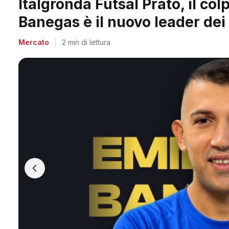
Arpi Nova, il colpo dell'estate
Berti, il re dei bomber toscani
Mercato
|
2 min di lettura