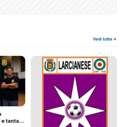
Vedi tutte
e
 e tanta