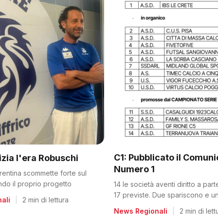
C1: Pubblicato il Comun
nizia l'era Robuschi
Numero 1
orentina scommette forte sul
ando il proprio progetto
14 le società aventi diritto a par
17 previste. Due spariscono e un
ali
|
2 min di lettura
dalla C2
News Regionali
|
2 min di lett