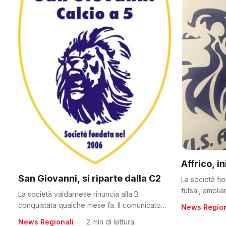
Affrico, i
San Giovanni, si riparte dalla C2
La società fi
futsal, ampli
La società valdarnese rinuncia alla B
conquistata qualche mese fa. Il comunicato
News Region
del club
News Regionali
|
2 min di lettura