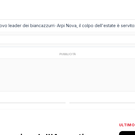
vo leader dei biancazzurri
•
Arpi Nova, il colpo dell'estate è servito: a
PUBBLICITÀ
regionali
Campionati esteri
ULTIMO