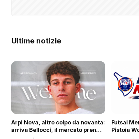
Ultime notizie
Futsal Mer
Arpi Nova, altro colpo da novanta:
Pistoia W
arriva Bellocci, il mercato prende
tanti club
quota