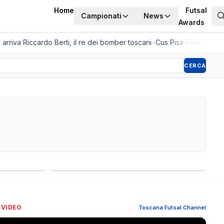
Home
Futsal
Campionati
News
Awards
rriva Riccardo Berti, il re dei bomber toscani
•
Cus Pisa Femminile, la 
CERCA
Competizioni internazionali
 VIDEO
Toscana Futsal Channel