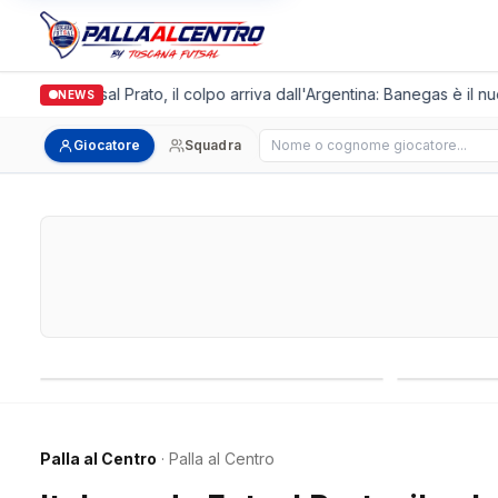
lgronda Futsal Prato, il colpo arriva dall'Argentina: Banegas è il nuo
NEWS
Cerca giocatore
Giocatore
Squadra
Campionati nazionali
Campionati 
Palla al Centro
· Palla al Centro