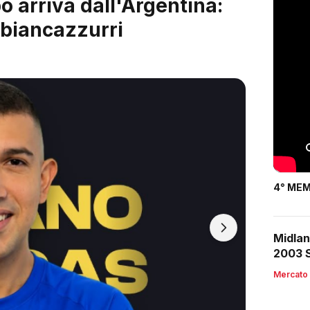
 è servito: arriva Riccardo
4° MEM
Midlan
2003 S
Mercato