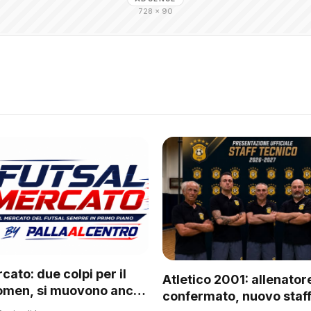
728 × 90
cato: due colpi per il
Atletico 2001: allenator
omen, si muovono anche
confermato, nuovo staff
 del regionale