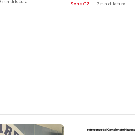
voglia di riscatto dopo l
2 min di lettura
Serie C2
|
2 min di lettura
retrocessione