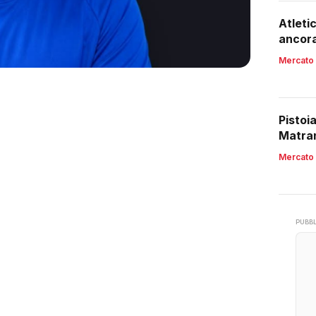
Atleti
ancora
Mercato
Pistoi
Matran
Mercato
PUBBL