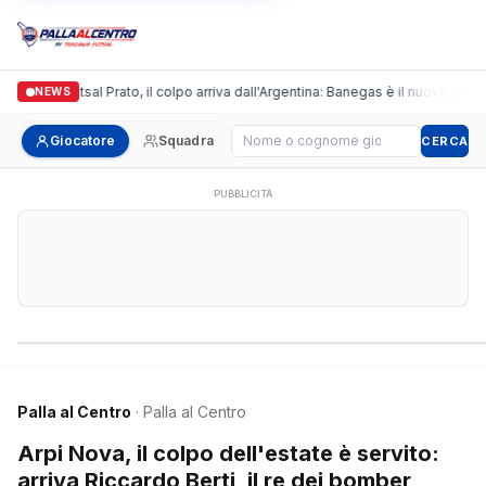
ronda Futsal Prato, il colpo arriva dall'Argentina: Banegas è il nuovo leader de
NEWS
Cerca giocatore
Giocatore
Squadra
CERCA
PUBBLICITÀ
Campionati nazionali
Campionati regional
Palla al Centro
· Palla al Centro
Arpi Nova, il colpo dell'estate è servito:
arriva Riccardo Berti, il re dei bomber