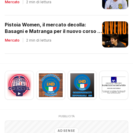
Mercato
|
2 min di lettura
Pistoia Women, il mercato decolla:
Basagni e Matranga per il nuovo corso di
Nico Lami
Mercato
|
2 min di lettura
PUBBLICITÀ
ADSENSE