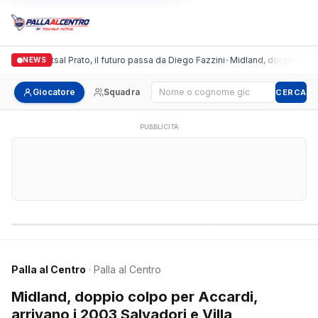
ronda Futsal Prato, il futuro passa da Diego Fazzini
•
Midland, doppio colpo per 
NEWS
Cerca giocatore
Giocatore
Squadra
CERCA
PUBBLICITÀ
Campionati nazionali
Campionati regional
Palla al Centro
· Palla al Centro
Midland, doppio colpo per Accardi,
arrivano i 2003 Salvadori e Villa