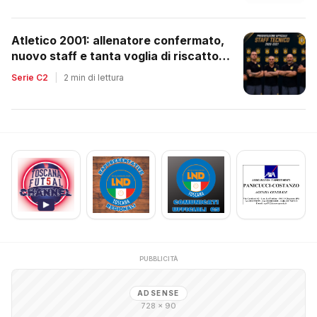
Atletico 2001: allenatore confermato,
nuovo staff e tanta voglia di riscatto
dopo la retrocessione
Serie C2
|
2 min di lettura
PUBBLICITÀ
ADSENSE
728 × 90