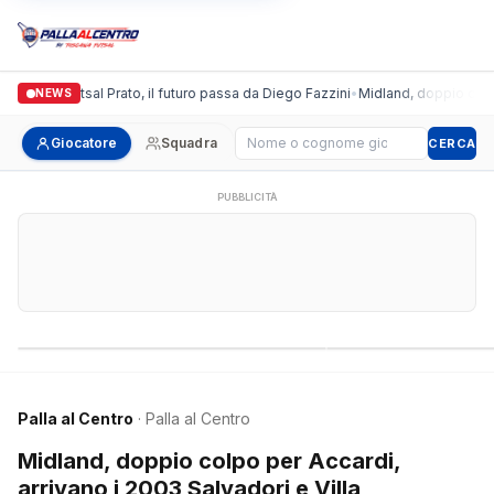
ronda Futsal Prato, il futuro passa da Diego Fazzini
•
Midland, doppio colpo per 
NEWS
Cerca giocatore
Giocatore
Squadra
CERCA
PUBBLICITÀ
Campionati nazionali
Campionati regional
Palla al Centro
· Palla al Centro
Midland, doppio colpo per Accardi,
arrivano i 2003 Salvadori e Villa