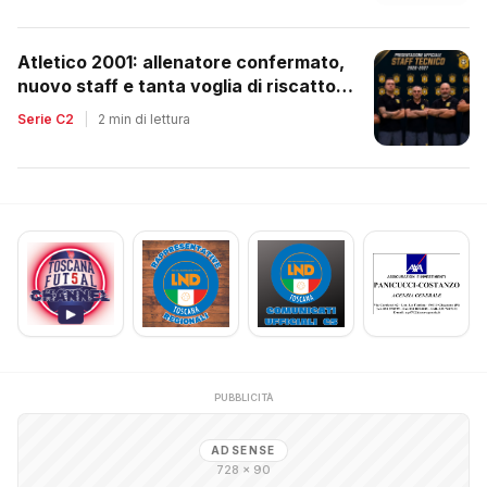
Atletico 2001: allenatore confermato,
nuovo staff e tanta voglia di riscatto
dopo la retrocessione
Serie C2
|
2 min di lettura
PUBBLICITÀ
ADSENSE
728 × 90