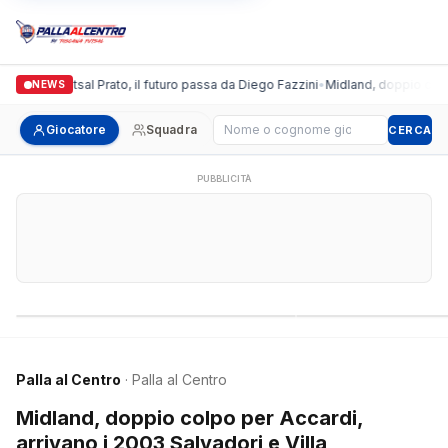
ronda Futsal Prato, il futuro passa da Diego Fazzini
•
Midland, doppio colpo per 
NEWS
Cerca giocatore
Giocatore
Squadra
CERCA
PUBBLICITÀ
Campionati nazionali
Campionati regional
Palla al Centro
· Palla al Centro
Midland, doppio colpo per Accardi,
arrivano i 2003 Salvadori e Villa