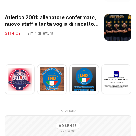
Atletico 2001: allenatore confermato,
nuovo staff e tanta voglia di riscatto
dopo la retrocessione
Serie C2
|
2 min di lettura
PUBBLICITÀ
ADSENSE
728 × 90