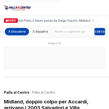
ronda Futsal Prato, il futuro passa da Diego Fazzini
•
Midland, doppio colpo per 
NEWS
Cerca giocatore
Giocatore
Squadra
CERCA
PUBBLICITÀ
Campionati nazionali
Campionati regional
Palla al Centro
· Palla al Centro
Midland, doppio colpo per Accardi,
arrivano i 2003 Salvadori e Villa