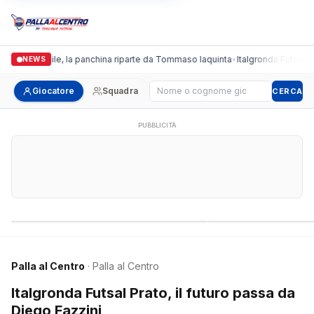
 Femminile, la panchina riparte da Tommaso Iaquinta
•
Italgronda Futsal Prato
NEWS
Cerca giocatore
Giocatore
Squadra
CERCA
PUBBLICITÀ
Campionati nazionali
Campionati regional
Palla al Centro
· Palla al Centro
Italgronda Futsal Prato, il futuro passa da
Diego Fazzini