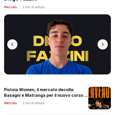
Mercato
|
2 min di lettura
Pistoia Women, il mercato decolla:
Basagni e Matranga per il nuovo corso di
Nico Lami
Mercato
|
2 min di lettura