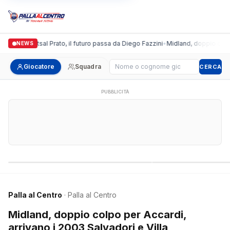
ronda Futsal Prato, il futuro passa da Diego Fazzini
•
Midland, doppio colpo per 
NEWS
Cerca giocatore
Giocatore
Squadra
CERCA
PUBBLICITÀ
Campionati nazionali
Campionati regional
Palla al Centro
· Palla al Centro
Midland, doppio colpo per Accardi,
arrivano i 2003 Salvadori e Villa