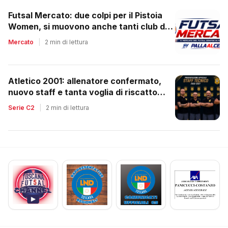
Futsal Mercato: due colpi per il Pistoia
Women, si muovono anche tanti club del
regionale
Mercato
|
2 min di lettura
Atletico 2001: allenatore confermato,
nuovo staff e tanta voglia di riscatto
dopo la retrocessione
Serie C2
|
2 min di lettura