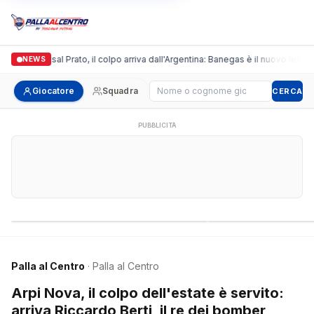
onda Futsal Prato, il colpo arriva dall'Argentina: Banegas è il nuovo leader dei
NEWS
Cerca giocatore
Giocatore
Squadra
CERCA
PUBBLICITÀ
Campionati nazionali
Campionati regional
Palla al Centro
· Palla al Centro
Arpi Nova, il colpo dell'estate è servito:
arriva Riccardo Berti, il re dei bomber