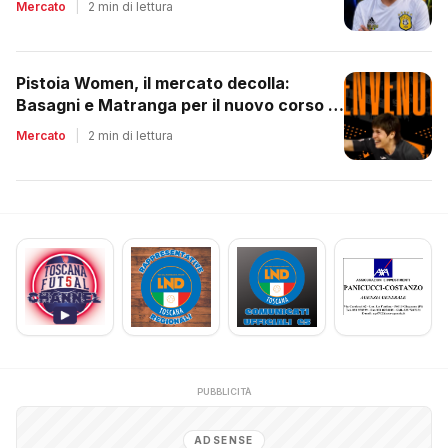
Mercato
|
2 min di lettura
Pistoia Women, il mercato decolla:
Basagni e Matranga per il nuovo corso di
Nico Lami
Mercato
|
2 min di lettura
PUBBLICITÀ
ADSENSE