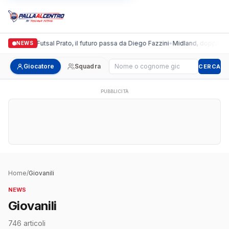
lgronda Futsal Prato, il futuro passa da Diego Fazzini
•
Midland, doppio colpo pe
NEWS
Cerca giocatore
Giocatore
Squadra
CERCA
PUBBLICITÀ
Home
/
Giovanili
NEWS
Giovanili
746 articoli