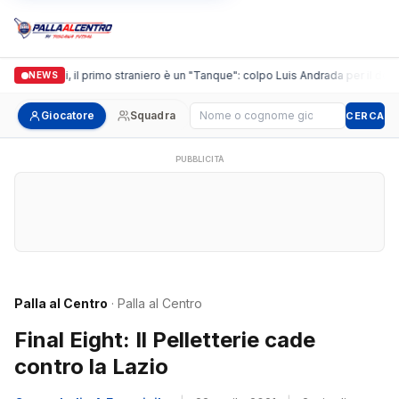
Casalguidi, il primo straniero è un "Tanque": colpo Luis Andrada per il debutt
NEWS
Cerca giocatore
Giocatore
Squadra
CERCA
PUBBLICITÀ
Palla al Centro
· Palla al Centro
Final Eight: Il Pelletterie cade
contro la Lazio