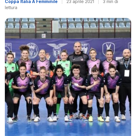
Coppa Italia A Femminile
|
23 aprile 2021
|
3 min di
lettura