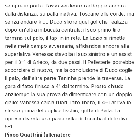
sempre in porta: l'asso verdeoro raddoppia ancora
dalla distanza, su palla inattiva. Toscane alle corde, ma
senza andare k.o.. Duco sfiora quel gol che realizza
dopo un'altra imbucata centrale: il suo primo tiro
termina sul palo, il tap–in in rete. La Lazio si rimette
nella metà campo avversaria, affidandosi ancora alla
superlativa Vanessa: stavolta il suo sinistro è un assist
per il 3–1 di Grieco, da due passi. Il Pelletterie potrebbe
accorciare di nuovo, ma la conclusione di Duco coglie
il palo, dall'altra parte Taninha prende la traversa. La
gara di fatto finisce a 4' dal termine. Presto chiude
anzitempo la sua prova da dimenticare con un doppio
giallo: Vanessa calcia fuori il tiro libero, il 4–1 arriva lo
stesso prima del duplice fischio, griffe di Beita. La
ripresa diventa una passerella: di Taninha il definitivo
5–1.
Pippo Quattrini (allenatore