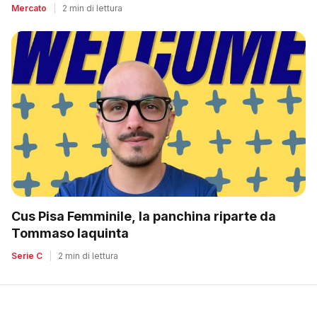
Mercato
|
2 min di lettura
Cus Pisa Femminile, la panchina riparte da
Tommaso Iaquinta
Serie C
|
2 min di lettura