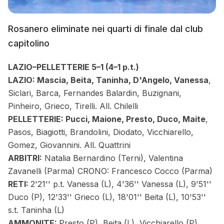
Rosanero eliminate nei quarti di finale dal club
capitolino
LAZIO–PELLETTERIE 5–1 (4–1 p.t.)
LAZIO: Mascia, Beita, Taninha, D'Angelo, Vanessa
,
Siclari, Barca, Fernandes Balardin, Buzignani,
Pinheiro, Grieco, Tirelli. All. Chilelli
PELLETTERIE: Pucci, Maione, Presto, Duco, Maite
,
Pasos, Biagiotti, Brandolini, Diodato, Vicchiarello,
Gomez, Giovannini. All. Quattrini
ARBITRI:
Natalia Bernardino (Terni), Valentina
Zavanelli (Parma) CRONO: Francesco Cocco (Parma)
RETI:
2'21'' p.t. Vanessa (L), 4'36'' Vanessa (L), 9'51''
Duco (P), 12'33'' Grieco (L), 18'01'' Beita (L), 10'53''
s.t. Taninha (L)
AMMONITE:
Presto (P), Beita (L), Vicchiarello (P),