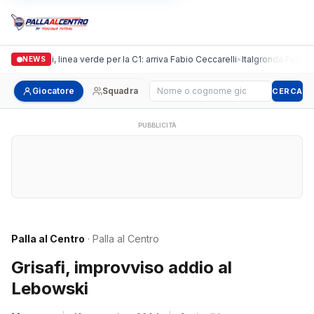
Casalguidi, linea verde per la C1: arriva Fabio Ceccarelli
•
Italgronda Futsal Pr
NEWS
Cerca giocatore
Giocatore
Squadra
CERCA
PUBBLICITÀ
Palla al Centro
· Palla al Centro
Grisafi, improvviso addio al
Lebowski