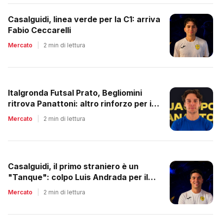
Casalguidi, linea verde per la C1: arriva
Fabio Ceccarelli
Mercato
|
2 min di lettura
Italgronda Futsal Prato, Begliomini
ritrova Panattoni: altro rinforzo per i
biancazzurri
Mercato
|
2 min di lettura
Casalguidi, il primo straniero è un
"Tanque": colpo Luis Andrada per il
debutto in C1
Mercato
|
2 min di lettura