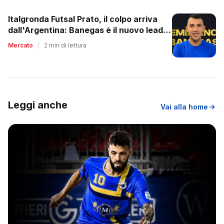
Italgronda Futsal Prato, il colpo arriva
dall'Argentina: Banegas è il nuovo leader
dei biancazzurri
Mercato
|
2 min di lettura
Leggi anche
Vai alla home