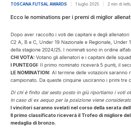
TOSCANA FUTSAL AWARDS
|
1 luglio 2025
|
2 min di lett
Ecco le nominations per i premi di miglior allena
Dopo aver raccolto i voti dei capitani e degli allenatori
C2 A, B e C, Under 19 Nazionale e Regionale, Under 17 
della stagione 2024/25. I nominati sono in ordine alfab
CHI VOTA:
Votano gli allenatori e i capitani delle s
I PUNTEGGI:
Il primo nominato riceverà 5 punti, il sec
LE NOMINATION:
Al termine delle votazioni saranno res
campionato. Da queste cinquine usciranno i primi tre cl
Di chi è finito dal sesto posto in giù riportiamo i voti o
In caso di ex aequo per la posizione viene considerato
I vincitori saranno svelati nel corso della serata de
Il primo classificato riceverà il Trofeo di migliore d
medaglia di bronzo.