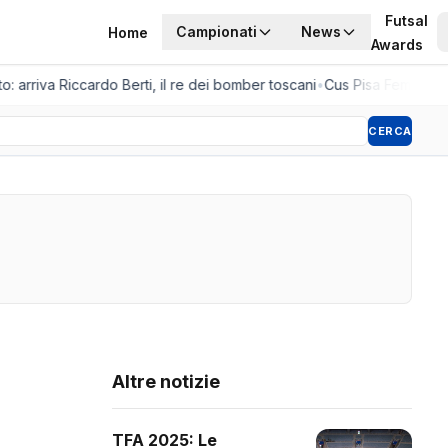
Futsal
Campionati
News
Home
Awards
o: arriva Riccardo Berti, il re dei bomber toscani
•
Cus Pisa Femminile,
CERCA
Altre notizie
TFA 2025: Le