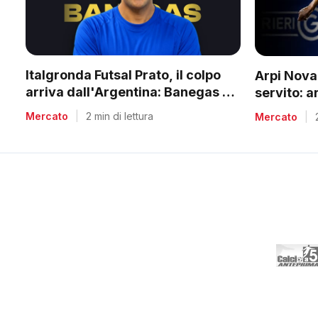
Italgronda Futsal Prato, il colpo
Arpi Nova,
arriva dall'Argentina: Banegas è il
servito: a
nuovo leader dei biancazzurri
dei bombe
Mercato
|
2 min di lettura
Mercato
|