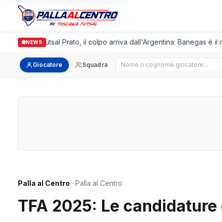
Italgronda Futsal Prato, il colpo arriva dall'Argentina: Banegas è il 
NEWS
Cerca giocatore
Giocatore
Squadra
Palla al Centro
· Palla al Centro
TFA 2025: Le candidature 