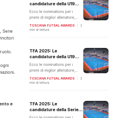
candidature della U19
Regionale
Ecco le nominations per i
premi di miglior allenatore,
giocatore e portiere
TOSCANA FUTSAL AWARDS
|
2
min di lettura
, Serie
ncitori
TFA 2025: Le
 ruolo.
candidature della U19
Nazionale
Ecco le nominations per i
 ogni
premi di miglior allenatore,
iazioni.
giocatore e portiere
TOSCANA FUTSAL AWARDS
|
2
min di lettura
gento e
TFA 2025: Le
candidature della Serie C
Femminile
Ecco le nominations per i