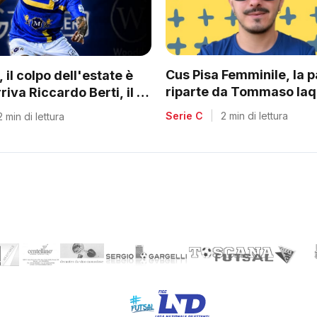
Cus Pisa Femminile, la 
 il colpo dell'estate è
riparte da Tommaso Iaq
rriva Riccardo Berti, il re
r toscani
Serie C
|
2 min di lettura
2 min di lettura