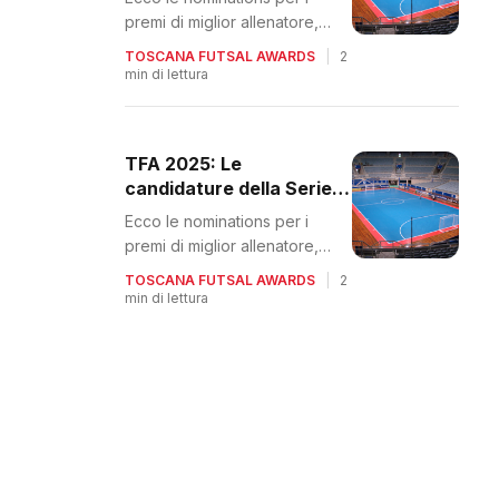
premi di miglior allenatore,
giocatore e portiere
TOSCANA FUTSAL AWARDS
|
2
min di lettura
TFA 2025: Le
candidature della Serie
C2–C
Ecco le nominations per i
premi di miglior allenatore,
giocatore e portiere
TOSCANA FUTSAL AWARDS
|
2
min di lettura