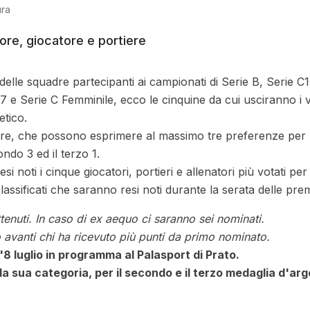
ura
tore, giocatore e portiere
 delle squadre partecipanti ai campionati di Serie B, Serie C1
e Serie C Femminile, ecco le cinquine da cui usciranno i vi
etico.
quadre, che possono esprimere al massimo tre preferenze per
ondo 3 ed il terzo 1.
i noti i cinque giocatori, portieri e allenatori più votati per
assificati che saranno resi noti durante la serata delle prem
ttenuti.
In caso di ex aequo ci saranno sei nominati.
 avanti chi ha ricevuto più punti da primo nominato.
ll'8 luglio in programma al Palasport di Prato.
ella sua categoria, per il secondo e il terzo medaglia d'ar