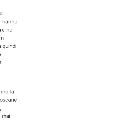
di
o, hanno
dre ho
on
à quindi
e
a
nno la
toscane
,
è mai