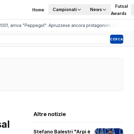
Futsal
Campionati
News
Home
Awards
001, arriva "Peppegol": Apruzzese ancora protagonista in C2
•
Pistoi
CERCA
Altre notizie
sal
Stefano Balestri "Arpi è