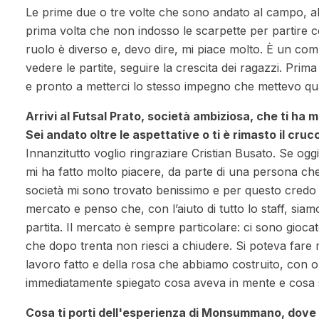
Le prime due o tre volte che sono andato al campo, all’
prima volta che non indosso le scarpette per partire 
ruolo è diverso e, devo dire, mi piace molto. È un com
vedere le partite, seguire la crescita dei ragazzi. Pr
e pronto a metterci lo stesso impegno che mettevo q
Arrivi al Futsal Prato, società ambiziosa, che ti ha 
Sei andato oltre le aspettative o ti è rimasto il cr
Innanzitutto voglio ringraziare Cristian Busato. Se ogg
mi ha fatto molto piacere, da parte di una persona che
società mi sono trovato benissimo e per questo credo di 
mercato e penso che, con l’aiuto di tutto lo staff, siam
partita. Il mercato è sempre particolare: ci sono giocat
che dopo trenta non riesci a chiudere. Si poteva fare
lavoro fatto e della rosa che abbiamo costruito, con obi
immediatamente spiegato cosa aveva in mente e cosa 
Cosa ti porti dell'esperienza di Monsummano, dove o