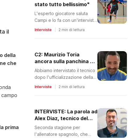
stato tutto bellissimo"
L'esperto giocatore saluta
Campi e lo fa con un'intervista
a cuore aperto
Interviste
|
2 min di lettura
a il
C2: Maurizio Toria
o della
ancora sulla panchina del
ane che
Fiordaliso
Abbiamo intervistato il tecnico
dopo l'ufficializzazione della
conferma
ronda
Interviste
|
2 min di lettura
il campo
INTERVISTE: La parola ad
Alex Diaz, tecnico del
Livorno 9 Boca
la prima
Seconda stagione per
l'allenatore spagnolo, che