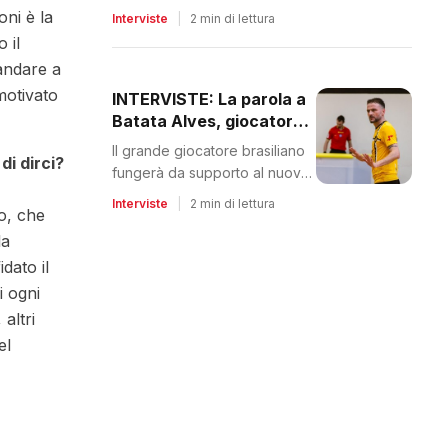
stavolta potrà iniziare fin dal
oni è la
Interviste
|
2 min di lettura
pre–campionato
 il
 andare a
motivato
INTERVISTE: La parola a
Batata Alves, giocatore
e DT del Torrita
Il grande giocatore brasiliano
di dirci?
fungerà da supporto al nuovo,
giovane, tecnico Simone
Interviste
|
2 min di lettura
go, che
Ranaldo
la
dato il
i ogni
altri
el