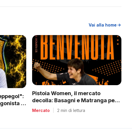
Vai alla home
Pistoia Women, il mercato
Peppegol":
decolla: Basagni e Matranga per il
gonista in
nuovo corso di Nico Lami
Mercato
|
2 min di lettura