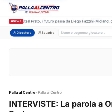
Italgronda Futsal Prato, il futuro passa da Diego Fazzini
•
Midland, dop
NEWS
Cerca giocatore
Giocatore
Squadra
Palla al Centro
· Palla al Centro
INTERVISTE: La parola a O