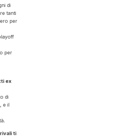
ni di
e tanti
vero per
layoff
to per
ti ex
o di
 e il
tà.
vali ti