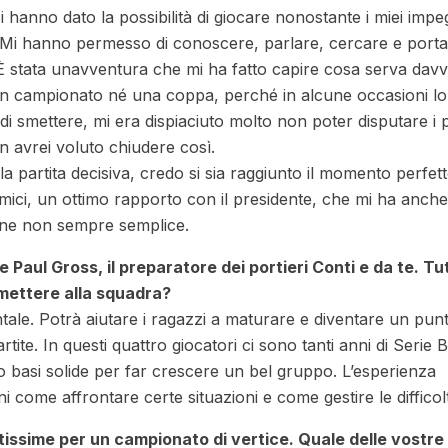
 hanno dato la possibilità di giocare nonostante i miei impeg
. Mi hanno permesso di conoscere, parlare, cercare e portar
. È stata unavventura che mi ha fatto capire cosa serva dav
é un campionato né una coppa, perché in alcune occasioni lo
 smettere, mi era dispiaciuto molto non poter disputare i p
n avrei voluto chiudere così.
a partita decisiva, credo si sia raggiunto il momento perfet
ci, un ottimo rapporto con il presidente, che mi ha anche
one non sempre semplice.
 Paul Gross, il preparatore dei portieri Conti e da te. Tut
asmettere alla squadra?
le. Potrà aiutare i ragazzi a maturare e diventare un punt
tite. In questi quattro giocatori ci sono tanti anni di Serie B,
o basi solide per far crescere un bel gruppo. L’esperienza
 come affrontare certe situazioni e come gestire le difficol
ssime per un campionato di vertice. Quale delle vostre ri