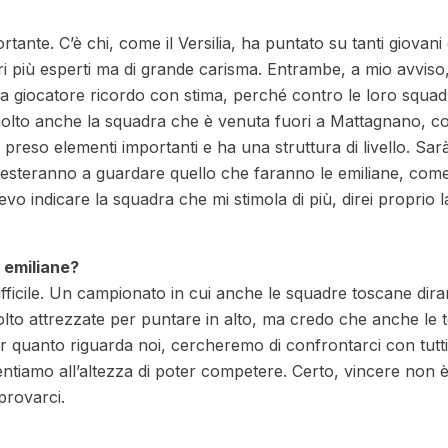
nte. C’è chi, come il Versilia, ha puntato su tanti giovani 
ori più esperti ma di grande carisma. Entrambe, a mio avvis
 da giocatore ricordo con stima, perché contro le loro squa
 molto anche la squadra che è venuta fuori a Mattagnano, c
ha preso elementi importanti e ha una struttura di livello. Sar
 resteranno a guardare quello che faranno le emiliane, com
o indicare la squadra che mi stimola di più, direi proprio l
 emiliane?
ficile. Un campionato in cui anche le squadre toscane dira
lto attrezzate per puntare in alto, ma credo che anche le 
er quanto riguarda noi, cercheremo di confrontarci con tutti
 sentiamo all’altezza di poter competere. Certo, vincere non 
provarci.