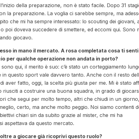
inizio della preparazione, non è stato facile. Dopo 31 stagi
con la preparazione. La voglia ci sarebbe sempre, ma adesso
pito che mi ha sempre interessato: lo scouting dei giovani,
ima o poi doveva succedere di smettere, ed eccomi qui. Sono 
uando giocavo.
messo in mano il mercato. A rosa completata cosa ti senti 
uccio per qualche operazione non andata in porto?
i sono qui, il merito è suo: c’è stato un corteggiamento lun
 in questo sport vale davvero tanto. Anche con il resto del
aver fatto, oggi, la scelta più giusta per me. Mi è stato affi
o riusciti a costruire una buona squadra, in grado di giocars
ori che segui per molto tempo, altri che chiudi in un giorno, 
 meglio, certo, ma anche molto peggio. Noi siamo contenti d
ettivi chiari sin da subito grazie al mister, che mi ha
si aspettava da questo mercato.
ltre a giocare già ricoprivi questo ruolo?