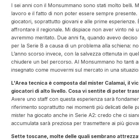
I sei anni con il Monsummano sono stati molto belli. Mi
lavoro e il fatto di non poter essere sempre presente
giocatori, soprattutto giovani e alle prime esperienze
affrontare il regionale. Mi dispiace non aver vinto n
avremmo meritato. Due anni fa, quando avevo deciso di
per la Serie B a causa di un problema alla schiena: no
L’anno scorso invece, con la salvezza ottenuta in quell
chiudere un bel percorso. Al Monsummano ho tanti ami
insegnato come muovermi sul mercato in una situazi
L'Area tecnica è composta dal mister Calamai, il vice
giocatori di alto livello. Cosa vi sentite di poter tr
Avere uno staff con questa esperienza sarà fondamenta
riferimento soprattutto nei momenti più delicati delle par
mister ha giocato anche in Serie A2: credo che ci sian
accumulata sarà preziosa per trasmettere ai più giovani
Sette toscane, molte delle quali sembrano attrezzati