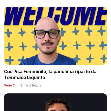
Cus Pisa Femminile, la panchina riparte da
Tommaso Iaquinta
Serie C
|
2 min di lettura