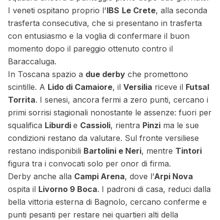
I veneti ospitano proprio l'
IBS
Le Crete
, alla seconda
trasferta consecutiva, che si presentano in trasferta
con entusiasmo e la voglia di confermare il buon
momento dopo il pareggio ottenuto contro il
Baraccaluga.
In Toscana spazio a
due derby
che promettono
scintille. A
Lido di Camaiore
, il
Versilia
riceve il
Futsal
Torrita
. I senesi, ancora fermi a zero punti, cercano i
primi sorrisi stagionali nonostante le assenze: fuori per
squalifica
Liburd
i
e
Cassioli
, rientra
Pinzi
ma le sue
condizioni restano da valutare. Sul fronte versiliese
restano indisponibili
Bartolini e Neri
, mentre
Tintori
figura tra i convocati solo per onor di firma.
Derby anche alla
Campi Arena
, dove l’
Arpi Nova
ospita il
Livorno 9 Boca
. I padroni di casa, reduci dalla
bella vittoria esterna di Bagnolo, cercano conferme e
punti pesanti per restare nei quartieri alti della