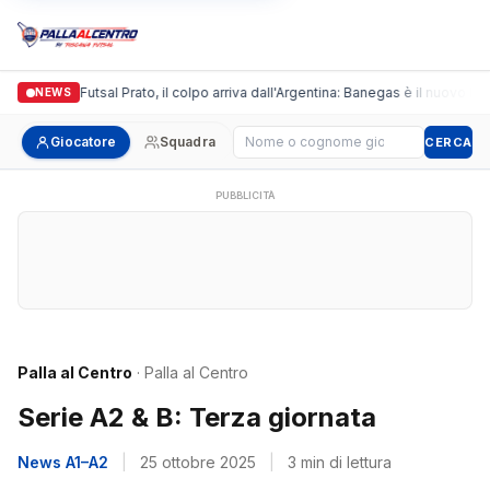
Italgronda Futsal Prato, il colpo arriva dall'Argentina: Banegas è il nuovo lead
NEWS
Cerca giocatore
Giocatore
Squadra
CERCA
PUBBLICITÀ
Palla al Centro
· Palla al Centro
Serie A2 & B: Terza giornata
News A1–A2
|
25 ottobre 2025
|
3 min di lettura