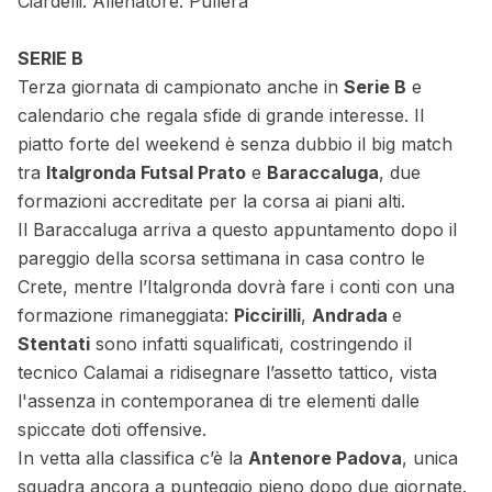
Ciardelli. Allenatore: Pullerà
SERIE B
Terza giornata di campionato anche in
Serie B
e
calendario che regala sfide di grande interesse. Il
piatto forte del weekend è senza dubbio il big match
tra
Italgronda Futsal Prato
e
Baraccaluga
, due
formazioni accreditate per la corsa ai piani alti.
Il Baraccaluga arriva a questo appuntamento dopo il
pareggio della scorsa settimana in casa contro le
Crete, mentre l’Italgronda dovrà fare i conti con una
formazione rimaneggiata:
Piccirilli
,
Andrada
e
Stentati
sono infatti squalificati, costringendo il
tecnico Calamai a ridisegnare l’assetto tattico, vista
l'assenza in contemporanea di tre elementi dalle
spiccate doti offensive.
In vetta alla classifica c’è la
Antenore Padova
, unica
squadra ancora a punteggio pieno dopo due giornate.