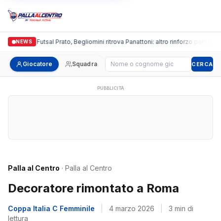
Italgronda Futsal Prato, Begliomini ritrova Panattoni: altro rinforzo per i bianca
NEWS
Cerca giocatore
Giocatore
Squadra
CERCA
PUBBLICITÀ
Palla al Centro
· Palla al Centro
Decoratore rimontato a Roma
Coppa Italia C Femminile
|
4 marzo 2026
|
3 min di
lettura