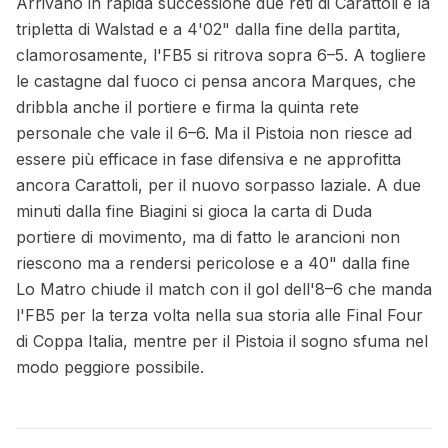
Arrivano in rapida successione due reti di Carattoli e la
tripletta di Walstad e a 4'02" dalla fine della partita,
clamorosamente, l'FB5 si ritrova sopra 6–5. A togliere
le castagne dal fuoco ci pensa ancora Marques, che
dribbla anche il portiere e firma la quinta rete
personale che vale il 6–6. Ma il Pistoia non riesce ad
essere più efficace in fase difensiva e ne approfitta
ancora Carattoli, per il nuovo sorpasso laziale. A due
minuti dalla fine Biagini si gioca la carta di Duda
portiere di movimento, ma di fatto le arancioni non
riescono ma a rendersi pericolose e a 40" dalla fine
Lo Matro chiude il match con il gol dell'8–6 che manda
l'FB5 per la terza volta nella sua storia alle Final Four
di Coppa Italia, mentre per il Pistoia il sogno sfuma nel
modo peggiore possibile.