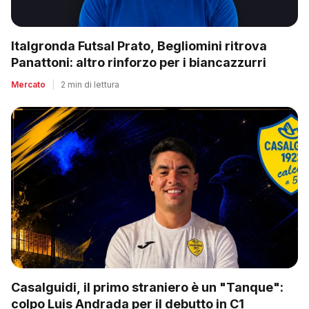
Italgronda Futsal Prato, Begliomini ritrova
Panattoni: altro rinforzo per i biancazzurri
Mercato
|
2 min di lettura
Casalguidi, il primo straniero è un "Tanque":
colpo Luis Andrada per il debutto in C1