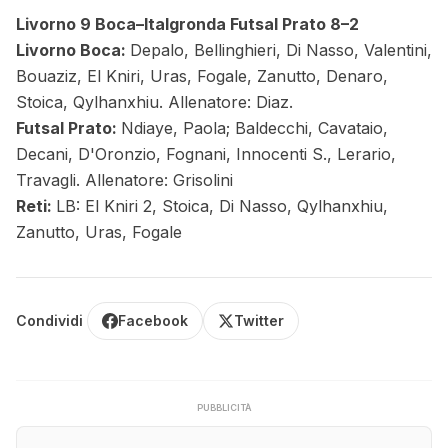
Livorno 9 Boca–Italgronda Futsal Prato 8–2
Livorno Boca:
Depalo, Bellinghieri, Di Nasso, Valentini,
Bouaziz, El Kniri, Uras, Fogale, Zanutto, Denaro,
Stoica,
Qylhanxhiu
. Allenatore: Diaz.
Futsal Prato:
Ndiaye, Paola;
Baldecchi, Cavataio,
Decani, D'Oronzio, Fognani, Innocenti S., Lerario,
Travagli. Allenatore: Grisolini
Reti:
LB: El Kniri 2, Stoica, Di Nasso,
Qylhanxhiu,
Zanutto, Uras, Fogale
Condividi
Facebook
Twitter
PUBBLICITÀ