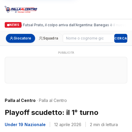
Italgronda Futsal Prato, il colpo arriva dall'Argentina: Banegas è il nuovo lea
NEWS
Cerca giocatore
Giocatore
Squadra
CERCA
PUBBLICITÀ
Palla al Centro
· Palla al Centro
Playoff scudetto: il 1° turno
Under 19 Nazionale
|
12 aprile 2026
|
2 min di lettura