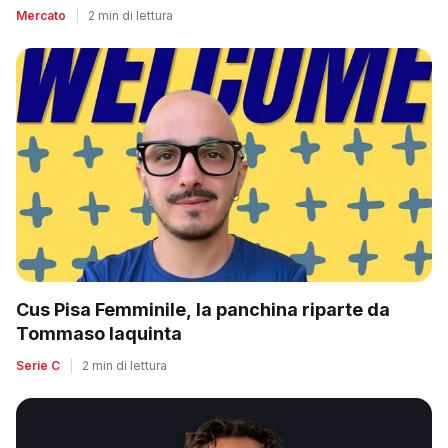
Mercato
|
2 min di lettura
Cus Pisa Femminile, la panchina riparte da
Tommaso Iaquinta
Serie C
|
2 min di lettura