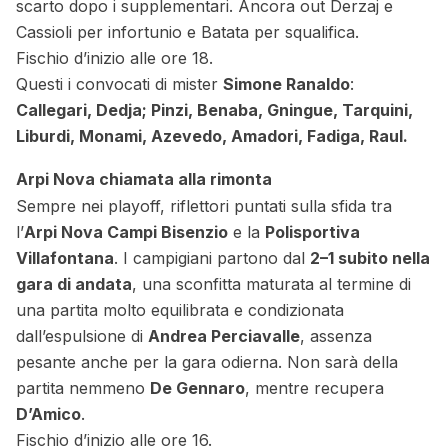
scarto dopo i supplementari. Ancora out Derzaj e
Cassioli per infortunio e Batata per squalifica.
Fischio d’inizio alle ore 18.
Questi i convocati di mister
Simone Ranaldo
:
Callegari, Dedja; Pinzi, Benaba, Gningue, Tarquini,
Liburdi, Monami, Azevedo, Amadori, Fadiga, Raul.
Arpi Nova chiamata alla rimonta
Sempre nei playoff, riflettori puntati sulla sfida tra
l’
Arpi Nova Campi Bisenzio
e la
Polisportiva
Villafontana
. I campigiani partono dal
2–1 subito nella
gara di andata
, una sconfitta maturata al termine di
una partita molto equilibrata e condizionata
dall’espulsione di
Andrea Perciavalle
, assenza
pesante anche per la gara odierna. Non sarà della
partita nemmeno
De Gennaro
, mentre recupera
D’Amico
.
Fischio d’inizio alle ore 16.