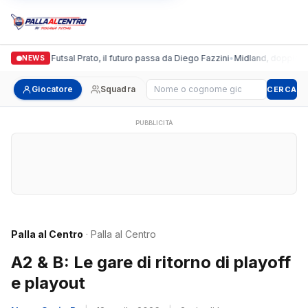
Italgronda Futsal Prato, il futuro passa da Diego Fazzini
•
Midland, doppio colp
NEWS
Cerca giocatore
Giocatore
Squadra
CERCA
PUBBLICITÀ
Palla al Centro
· Palla al Centro
A2 & B: Le gare di ritorno di playoff
e playout