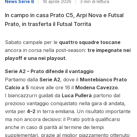
News Serie B
|
18 aprile 2026
|
3 min di lettura
In campo in casa Prato C5, Arpi Nova e Futsal
Prato, in trasferta il Futsal Torrita
Sabato campale per le
quattro squadre toscane
ancora in corsa nella post–season:
tre impegnate nei
playoff e una nei playout
.
Serie A2 – Prato difende il vantaggio
Partiamo dalla
Serie A2
, dove il
Montebianco Prato
Calcio a 5
riceve alle ore 16 il
Modena Cavezzo
.
I biancazzurri guidati da
Luca Pullerà
partono dal
prezioso vantaggio conquistato nella gara di andata,
vinta per
4–2
in terra emiliana. Un risultato importante
ma non ancora decisivo: il Prato potrà qualificarsi
anche in caso di parità al termine dei tempi
supplementari, grazie al miglior piazzamento ottenuto