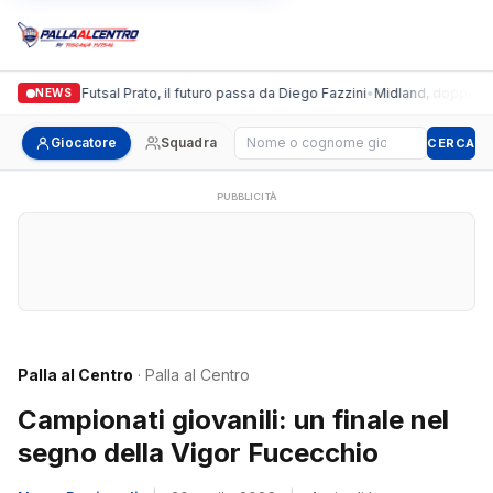
Italgronda Futsal Prato, il futuro passa da Diego Fazzini
•
Midland, doppio colp
NEWS
Cerca giocatore
Giocatore
Squadra
CERCA
PUBBLICITÀ
Palla al Centro
· Palla al Centro
Campionati giovanili: un finale nel
segno della Vigor Fucecchio