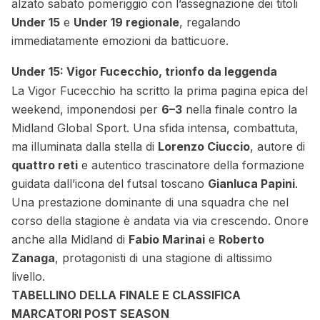
alzato sabato pomeriggio con l’assegnazione dei titoli
Under 15
e
Under 19 regionale
, regalando
immediatamente emozioni da batticuore.
Under 15: Vigor Fucecchio, trionfo da leggenda
La Vigor Fucecchio ha scritto la prima pagina epica del
weekend, imponendosi per
6–3
nella finale contro la
Midland Global Sport. Una sfida intensa, combattuta,
ma illuminata dalla stella di
Lorenzo Ciuccio
, autore di
quattro reti
e autentico trascinatore della formazione
guidata dall’icona del futsal toscano
Gianluca Papini
.
Una prestazione dominante di una squadra che nel
corso della stagione è andata via via crescendo. Onore
anche alla Midland di
Fabio Marinai
e
Roberto
Zanaga
, protagonisti di una stagione di altissimo
livello.
TABELLINO DELLA FINALE E CLASSIFICA
MARCATORI POST SEASON