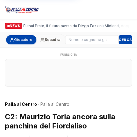
Italgronda Futsal Prato, il futuro passa da Diego Fazzini
•
Midland, doppio colp
NEWS
Cerca giocatore
Giocatore
Squadra
CERCA
PUBBLICITÀ
Palla al Centro
· Palla al Centro
C2: Maurizio Toria ancora sulla
panchina del Fiordaliso