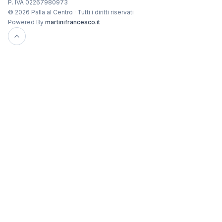
P. IVA 02267980973
© 2026 Palla al Centro · Tutti i diritti riservati
Powered By
martinifrancesco.it