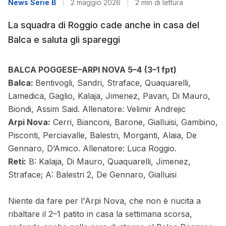
News Serie B
|
2 maggio 2026
|
2 min di lettura
La squadra di Roggio cade anche in casa del
Balca e saluta gli spareggi
BALCA POGGESE–ARPI NOVA 5–4
(3–1 fpt)
Balca:
Bentivogli, Sandri, Straface, Quaquarelli,
Lamedica, Gaglio, Kalaja, Jimenez, Pavan, Di Mauro,
Biondi, Assim Said. Allenatore: Velimir Andrejic
Arpi Nova:
Cerri, Bianconi, Barone, Gialluisi, Gambino,
Pisconti, Perciavalle, Balestri, Morganti, Alaia, De
Gennaro, D’Amico
.
Allenatore: Luca Roggio.
Reti:
B: Kalaja, Di Mauro, Quaquarelli, Jimenez,
Straface; A: Balestri 2, De Gennaro, Gialluisi
Niente da fare per l'Arpi Nova, che non è riucita a
ribaltare il 2–1 patito in casa la settimana scorsa,