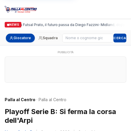
Italgronda Futsal Prato, il futuro passa da Diego Fazzini
•
Midland, doppio col
NEWS
Cerca giocatore
Giocatore
Squadra
CERCA
PUBBLICITÀ
Palla al Centro
· Palla al Centro
Playoff Serie B: Si ferma la corsa
dell'Arpi