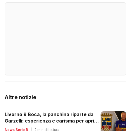
Altre notizie
Livorno 9 Boca, la panchina riparte da
Garzelli: esperienza e carisma per aprire
un nuovo ciclo
News Serie B
|
2 min di lettura