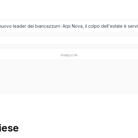
 nuovo leader dei biancazzurri
•
Arpi Nova, il colpo dell'estate è servit
PUBBLICITÀ
iese