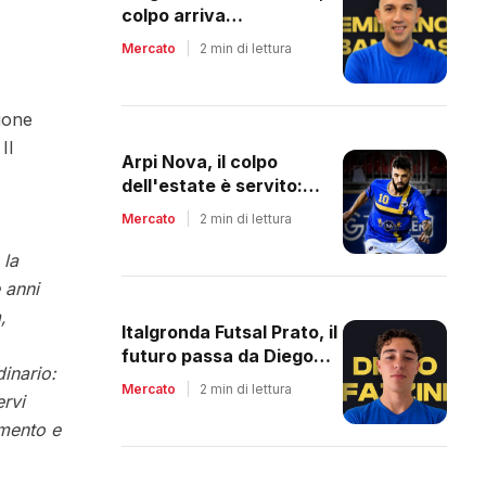
colpo arriva
dall'Argentina: Banegas
Mercato
|
2 min di lettura
è il nuovo leader dei
biancazzurri
ione
Il
Arpi Nova, il colpo
dell'estate è servito:
arriva Riccardo Berti, il re
Mercato
|
2 min di lettura
dei bomber toscani
 la
 anni
,
Italgronda Futsal Prato, il
futuro passa da Diego
dinario:
Fazzini
Mercato
|
2 min di lettura
rvi
amento e