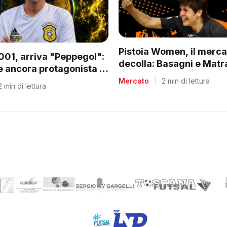
Pistoia Women, il merca
2001, arriva "Peppegol":
decolla: Basagni e Matra
 ancora protagonista in
nuovo corso di Nico Lam
Mercato
|
2 min di lettura
2 min di lettura