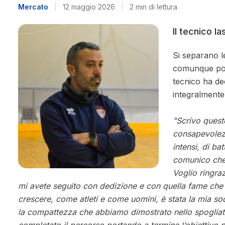
Mercato
|
12 maggio 2026
|
2 min di lettura
Il tecnico l
Si separano l
comunque posit
tecnico ha de
integralmente
"Scrivo quest
consapevolezz
intensi, di bat
comunico che 
Voglio ringraz
mi avete seguito con dedizione e con quella fame che 
crescere, come atleti e come uomini, è stata la mia s
la compattezza che abbiamo dimostrato nello spogliato