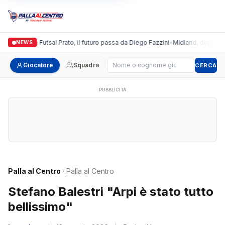
Italgronda Futsal Prato, il futuro passa da Diego Fazzini
•
Midland, doppio colp
NEWS
Cerca giocatore
Giocatore
Squadra
CERCA
PUBBLICITÀ
Palla al Centro
· Palla al Centro
Stefano Balestri "Arpi è stato tutto
bellissimo"