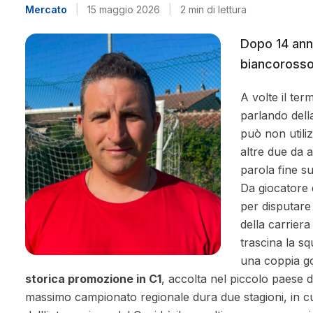
Mercato
|
15 maggio 2026
|
2 min di lettura
Dopo 14 anni
biancoross
A volte il te
parlando dell
può non utili
altre due da 
parola fine s
Da giocatore 
per disputare
della carrier
trascina la s
una coppia gol
storica promozione in C1
, accolta nel piccolo paese 
massimo campionato regionale dura due stagioni, in cui 