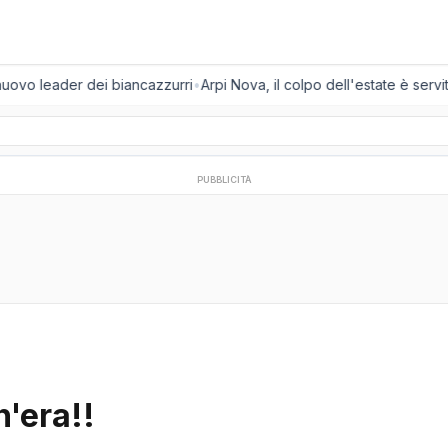
nuovo leader dei biancazzurri
•
Arpi Nova, il colpo dell'estate è servito
PUBBLICITÀ
n'era!!