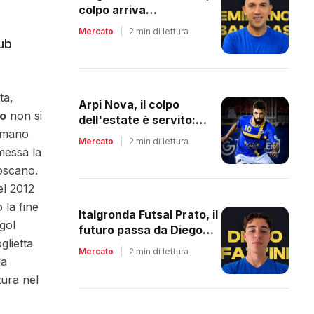
colpo arriva
dall'Argentina: Banegas
Mercato
|
2 min di lettura
è il nuovo leader dei
lub
biancazzurri
ta,
Arpi Nova, il colpo
no
non si
dell'estate è servito:
ommano
arriva Riccardo Berti, il re
Mercato
|
2 min di lettura
dei bomber toscani
messa la
toscano.
el 2012
 la fine
Italgronda Futsal Prato, il
gol
futuro passa da Diego
glietta
Fazzini
Mercato
|
2 min di lettura
la
tura nel