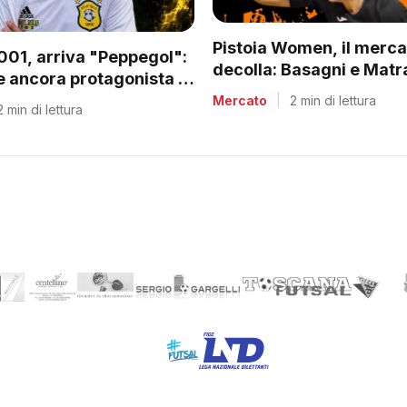
Pistoia Women, il merca
2001, arriva "Peppegol":
decolla: Basagni e Matra
 ancora protagonista in
nuovo corso di Nico Lam
Mercato
|
2 min di lettura
2 min di lettura