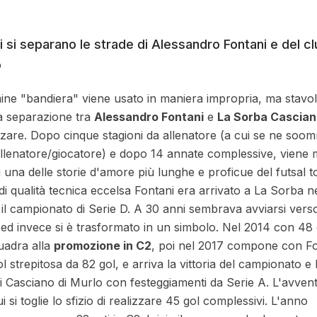
 si separano le strade di Alessandro Fontani e del c
o
rmine "bandiera" viene usato in maniera impropria, ma stavol
a separazione tra
Alessandro Fontani
e
La Sorba Cascia
zzare. Dopo cinque stagioni da allenatore (a cui se ne so
allenatore/giocatore) e dopo 14 annate complessive, viene 
u una delle storie d'amore più lunghe e proficue del futsal 
di qualità tecnica eccelsa Fontani era arrivato a La Sorba n
 il campionato di Serie D. A 30 anni sembrava avviarsi verso
a ed invece si è trasformato in un simbolo. Nel 2014 con 48 
quadra alla
promozione in C2
, poi nel 2017 compone con Fo
 strepitosa da 82 gol, e arriva la vittoria del campionato e 
di Casciano di Murlo con festeggiamenti da Serie A. L'avven
si toglie lo sfizio di realizzare 45 gol complessivi. L'anno