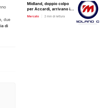
Midland, doppio colpo
anno
per Accardi, arrivano i
2003 Salvadori e Villa
Mercato
|
2 min di lettura
e, due
ia di