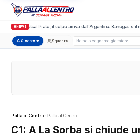
Italgronda Futsal Prato, il colpo arriva dall'Argentina: Banegas è il 
NEWS
Cerca giocatore
Giocatore
Squadra
Palla al Centro
· Palla al Centro
C1: A La Sorba si chiude u