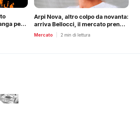
to
Arpi Nova, altro colpo da novanta:
nga per il
arriva Bellocci, il mercato prende
i
quota
Mercato
|
2 min di lettura