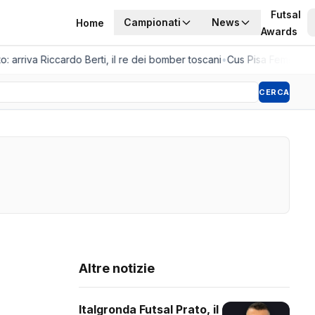
Futsal
Campionati
News
Home
Awards
: arriva Riccardo Berti, il re dei bomber toscani
•
Cus Pisa Femminile, 
CERCA
Altre notizie
Italgronda Futsal Prato, il