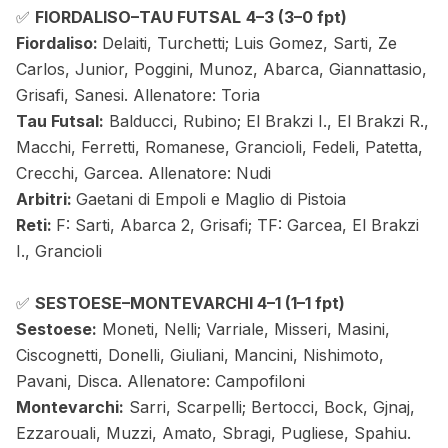
✅
FIORDALISO–TAU FUTSAL
4–3
(3–0 fpt)
Fiordaliso:
Delaiti, Turchetti; Luis Gomez, Sarti, Ze
Carlos, Junior, Poggini, Munoz, Abarca, Giannattasio,
Grisafi, Sanesi. Allenatore: Toria
Tau Futsal:
Balducci, Rubino; El Brakzi I., El Brakzi R.,
Macchi, Ferretti, Romanese, Grancioli, Fedeli, Patetta,
Crecchi, Garcea. Allenatore: Nudi
Arbitri:
Gaetani di Empoli e Maglio di Pistoia
Reti:
F: Sarti, Abarca 2, Grisafi; TF: Garcea, El Brakzi
I., Grancioli
✅
SESTOESE–MONTEVARCHI 4–1
(1–1 fpt)
Sestoese:
Moneti, Nelli; Varriale, Misseri, Masini,
Ciscognetti, Donelli, Giuliani, Mancini, Nishimoto,
Pavani, Disca. Allenatore: Campofiloni
Montevarchi:
Sarri, Scarpelli; Bertocci, Bock, Gjnaj,
Ezzarouali, Muzzi, Amato, Sbragi, Pugliese, Spahiu.