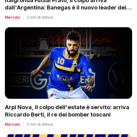
Italgronda Futsal Prato, il colpo arriva
dall'Argentina: Banegas è il nuovo leader dei
biancazzurri
Mercato
|
2 min di lettura
Arpi Nova, il colpo dell'estate è servito: arriva
Riccardo Berti, il re dei bomber toscani
Mercato
|
2 min di lettura