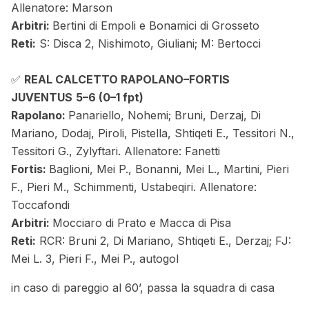
Allenatore: Marson
Arbitri:
Bertini di Empoli e Bonamici di Grosseto
Reti:
S: Disca 2, Nishimoto, Giuliani; M: Bertocci
✅
REAL CALCETTO RAPOLANO–FORTIS
JUVENTUS
5–6
(0–1 fpt)
Rapolano:
Panariello, Nohemi; Bruni, Derzaj, Di
Mariano, Dodaj, Piroli, Pistella, Shtiqeti E., Tessitori N.,
Tessitori G., Zylyftari. Allenatore: Fanetti
Fortis:
Baglioni, Mei P., Bonanni, Mei L., Martini, Pieri
F., Pieri M., Schimmenti, Ustabeqiri. Allenatore:
Toccafondi
Arbitri:
Mocciaro di Prato e Macca di Pisa
Reti:
RCR: Bruni 2, Di Mariano, Shtiqeti E., Derzaj; FJ:
Mei L. 3, Pieri F., Mei P., autogol
in caso di pareggio al 60’, passa la squadra di casa