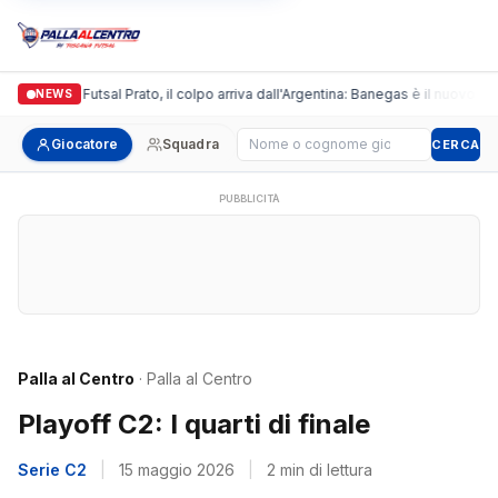
Italgronda Futsal Prato, il colpo arriva dall'Argentina: Banegas è il nuovo lea
NEWS
Cerca giocatore
Giocatore
Squadra
CERCA
PUBBLICITÀ
Palla al Centro
· Palla al Centro
Playoff C2: I quarti di finale
Serie C2
|
15 maggio 2026
|
2 min di lettura