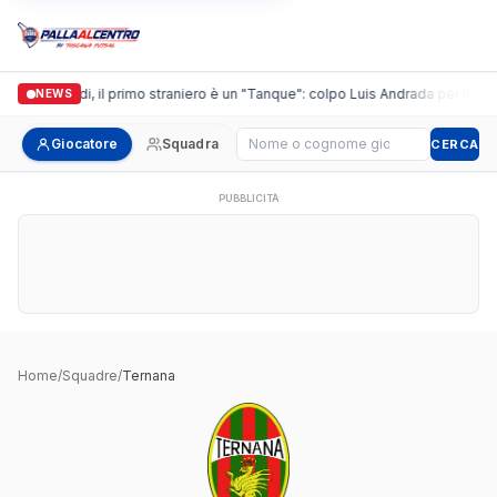
Casalguidi, il primo straniero è un "Tanque": colpo Luis Andrada per il debu
NEWS
Cerca giocatore
Giocatore
Squadra
CERCA
PUBBLICITÀ
Home
/
Squadre
/
Ternana