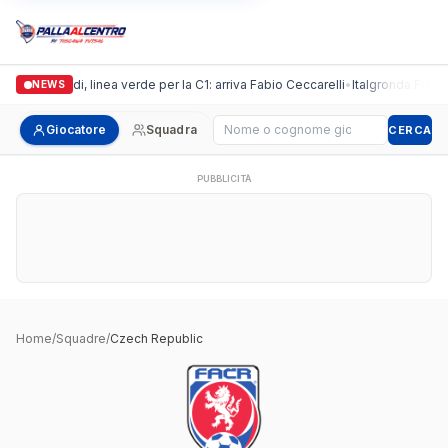
Casalguidi, linea verde per la C1: arriva Fabio Ceccarelli
•
Italgronda Futsal 
NEWS
Cerca giocatore
Giocatore
Squadra
CERCA
PUBBLICITÀ
Home
/
Squadre
/
Czech Republic