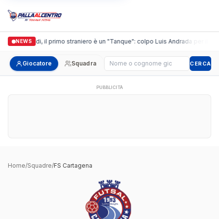
Casalguidi, il primo straniero è un "Tanque": colpo Luis Andrada per il deb
NEWS
Cerca giocatore
Giocatore
Squadra
CERCA
PUBBLICITÀ
Home
/
Squadre
/
FS Cartagena