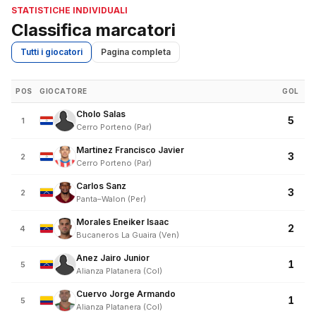
STATISTICHE INDIVIDUALI
Classifica marcatori
Tutti i giocatori
Pagina completa
POS
GIOCATORE
GOL
Cholo Salas
5
1
Cerro Porteno (Par)
Martinez Francisco Javier
3
2
Cerro Porteno (Par)
Carlos Sanz
3
2
Panta–Walon (Per)
Morales Eneiker Isaac
2
4
Bucaneros La Guaira (Ven)
Anez Jairo Junior
1
5
Alianza Platanera (Col)
Cuervo Jorge Armando
1
5
Alianza Platanera (Col)