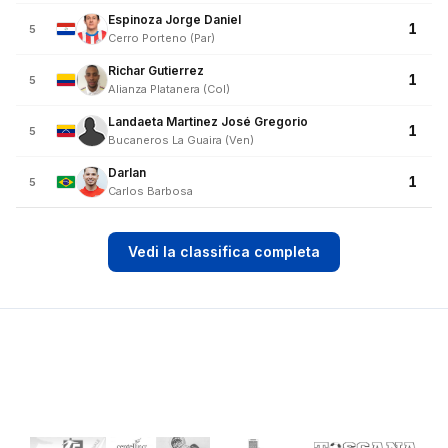
Espinoza Jorge Daniel
1
5
Cerro Porteno (Par)
Richar Gutierrez
1
5
Alianza Platanera (Col)
Landaeta Martinez José Gregorio
1
5
Bucaneros La Guaira (Ven)
Darlan
1
5
Carlos Barbosa
Vedi la classifica completa