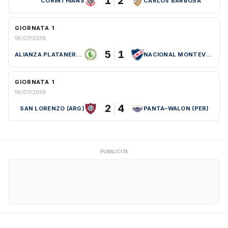
1
2
CORINTHIANS
CARLOS BARBOSA
GIORNATA 1
18/07/2019
5
1
ALIANZA PLATANERA (COL)
NACIONAL MONTEVIDEO (URU)
GIORNATA 1
18/07/2019
2
4
SAN LORENZO (ARG)
PANTA–WALON (PER)
PUBBLICITÀ