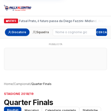
Italgronda Futsal Prato, il futuro passa da Diego Fazzini
•
Midland, doppio col
NEWS
Cerca giocatore
Giocatore
Squadra
CERCA
PUBBLICITÀ
Home
/
Campionati
/
Quarter Finals
STAGIONE 2018/19
Quarter Finals
Risultati
Marcatori
Calendario completo
Statistiche