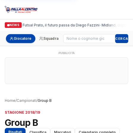
Italgronda Futsal Prato, il futuro passa da Diego Fazzini
•
Midland, doppio col
NEWS
Cerca giocatore
Giocatore
Squadra
CERCA
PUBBLICITÀ
Home
/
Campionati
/
Group B
STAGIONE 2018/19
Group B
Risultati
Classifica
Marcatori
Calendario completo