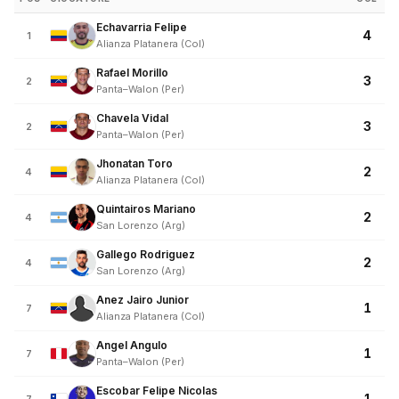
Echavarria Felipe
4
1
Alianza Platanera (Col)
Rafael Morillo
3
2
Panta–Walon (Per)
Chavela Vidal
3
2
Panta–Walon (Per)
Jhonatan Toro
2
4
Alianza Platanera (Col)
Quintairos Mariano
2
4
San Lorenzo (Arg)
Gallego Rodriguez
2
4
San Lorenzo (Arg)
Anez Jairo Junior
1
7
Alianza Platanera (Col)
Angel Angulo
1
7
Panta–Walon (Per)
Escobar Felipe Nicolas
1