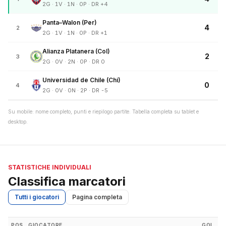
2G · 1V · 1N · 0P · DR +4
Panta–Walon (Per)
4
2
2G · 1V · 1N · 0P · DR +1
Alianza Platanera (Col)
2
3
2G · 0V · 2N · 0P · DR 0
Universidad de Chile (Chi)
0
4
2G · 0V · 0N · 2P · DR -5
Su mobile: nome completo, punti e riepilogo partite. Tabella completa su tablet e
desktop.
STATISTICHE INDIVIDUALI
Classifica marcatori
Tutti i giocatori
Pagina completa
POS
GIOCATORE
GOL