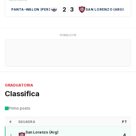
2
3
PANTA–WALON (PER)
SAN LORENZO (ARG)
PUBBLICITÀ
GRADUATORIA
Classifica
Primo posto
#
SQUADRA
PT
San Lorenzo (Arg)
4
1