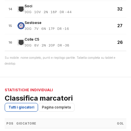
Soci
32
14
30G · 10V · 2N · 18P · DR -44
Sestoese
27
15
30G · 7V · 6N · 17P · DR -16
Colle C5
26
16
30G · 8V · 2N · 20P · DR -38
Su mobile: nome completo, punti e riepilogo partite. Tabella completa su tablet e
desktop.
STATISTICHE INDIVIDUALI
Classifica marcatori
Tutti i giocatori
Pagina completa
POS
GIOCATORE
GOL