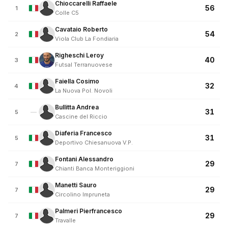
Chioccarelli Raffaele
56
1
Colle C5
Cavataio Roberto
54
2
Viola Club La Fondiaria
Righeschi Leroy
40
3
Futsal Terranuovese
Faiella Cosimo
32
4
La Nuova Pol. Novoli
Bullitta Andrea
31
—
5
Cascine del Riccio
Diaferia Francesco
31
5
Deportivo Chiesanuova V.P.
Fontani Alessandro
29
7
Chianti Banca Monteriggioni
Manetti Sauro
29
7
Circolino Impruneta
Palmeri Pierfrancesco
29
7
Travalle