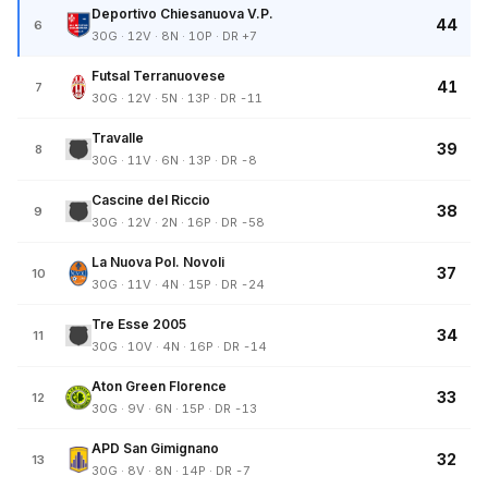
Deportivo Chiesanuova V.P.
44
6
30G · 12V · 8N · 10P · DR +7
Futsal Terranuovese
41
7
30G · 12V · 5N · 13P · DR -11
Travalle
39
8
30G · 11V · 6N · 13P · DR -8
Cascine del Riccio
38
9
30G · 12V · 2N · 16P · DR -58
La Nuova Pol. Novoli
37
10
30G · 11V · 4N · 15P · DR -24
Tre Esse 2005
34
11
30G · 10V · 4N · 16P · DR -14
Aton Green Florence
33
12
30G · 9V · 6N · 15P · DR -13
APD San Gimignano
32
13
30G · 8V · 8N · 14P · DR -7