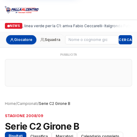
Casalguidi, linea verde per la C1: arriva Fabio Ceccarelli
•
Italgronda Futsal Pra
NEWS
Cerca giocatore
Giocatore
Squadra
CERCA
PUBBLICITÀ
Home
/
Campionati
/
Serie C2 Girone B
STAGIONE 2008/09
Serie C2 Girone B
Risultati
Classifica
Marcatori
Calendario completo