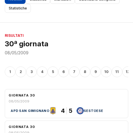
Statistiche
RISULTATI
30ª giornata
08/05/2009
1
2
3
4
5
6
7
8
9
10
11
12
GIORNATA 30
08/05/2009
4
5
APD SAN GIMIGNANO
SESTOESE
GIORNATA 30
08/05/2009