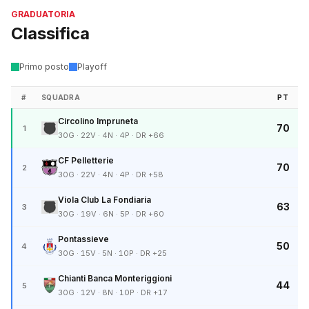
GRADUATORIA
Classifica
Primo posto
Playoff
#
SQUADRA
PT
Circolino Impruneta
70
1
30G · 22V · 4N · 4P · DR +66
CF Pelletterie
70
2
30G · 22V · 4N · 4P · DR +58
Viola Club La Fondiaria
63
3
30G · 19V · 6N · 5P · DR +60
Pontassieve
50
4
30G · 15V · 5N · 10P · DR +25
Chianti Banca Monteriggioni
44
5
30G · 12V · 8N · 10P · DR +17