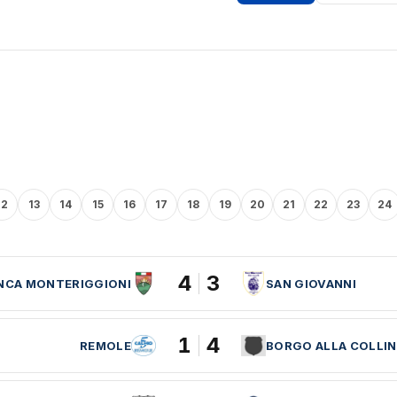
12
13
14
15
16
17
18
19
20
21
22
23
24
4
3
ANCA MONTERIGGIONI
SAN GIOVANNI
1
4
REMOLE
BORGO ALLA COLLI