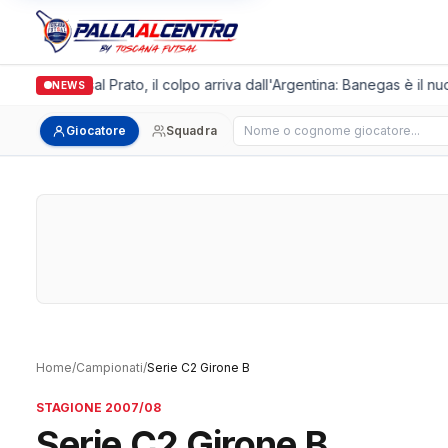
algronda Futsal Prato, il colpo arriva dall'Argentina: Banegas è il nuo
NEWS
Cerca giocatore
Giocatore
Squadra
Home
/
Campionati
/
Serie C2 Girone B
STAGIONE 2007/08
Serie C2 Girone B