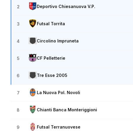
Deportivo Chiesanuova V.P.
2
Futsal Torrita
3
Circolino Impruneta
4
CF Pelletterie
5
Tre Esse 2005
6
La Nuova Pol. Novoli
7
Chianti Banca Monteriggioni
8
Futsal Terranuovese
9