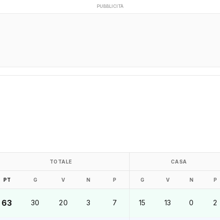
PUBBLICITÀ
TOTALE
CASA
PT
G
V
N
P
G
V
N
P
63
30
20
3
7
15
13
0
2