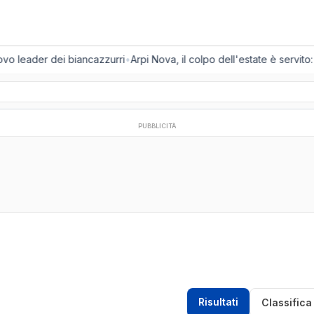
vo leader dei biancazzurri
•
Arpi Nova, il colpo dell'estate è servito: a
PUBBLICITÀ
Risultati
Classifica