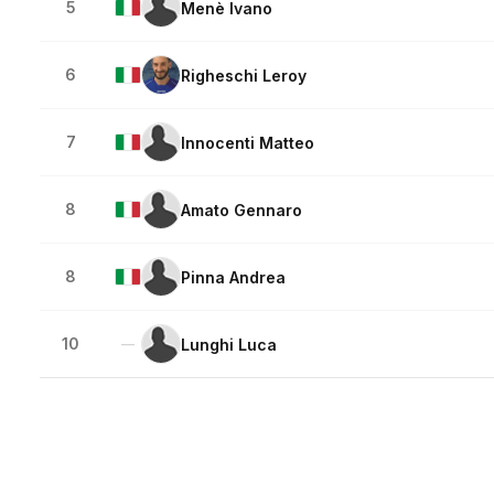
5
Menè Ivano
6
Righeschi Leroy
7
Innocenti Matteo
8
Amato Gennaro
8
Pinna Andrea
10
Lunghi Luca
—