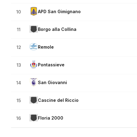
APD San Gimignano
10
Borgo alla Collina
11
Remole
12
Pontassieve
13
San Giovanni
14
Cascine del Riccio
15
Floria 2000
16