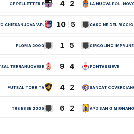
4
2
CF PELLETTERIE
LA NUOVA POL. NOV
10
5
O CHIESANUOVA V.P.
CASCINE DEL RICCIO
1
5
FLORIA 2000
CIRCOLINO IMPRUN
9
4
TSAL TERRANUOVESE
PONTASSIEVE
4
2
FUTSAL TORRITA
SANCAT COVERCIAN
6
2
TRE ESSE 2005
APD SAN GIMIGNAN