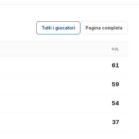
Tutti i giocatori
Pagina completa
GOL
61
59
54
37