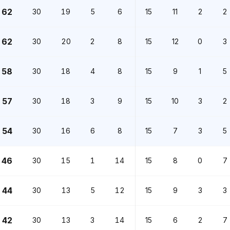
62
30
19
5
6
15
11
2
2
62
30
20
2
8
15
12
0
3
58
30
18
4
8
15
9
1
5
57
30
18
3
9
15
10
3
2
54
30
16
6
8
15
7
3
5
46
30
15
1
14
15
8
0
7
44
30
13
5
12
15
9
3
3
42
30
13
3
14
15
6
2
7