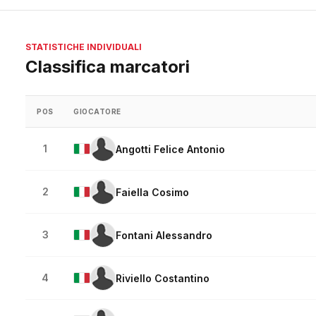
STATISTICHE INDIVIDUALI
Classifica marcatori
POS
GIOCATORE
1
Angotti Felice Antonio
2
Faiella Cosimo
3
Fontani Alessandro
4
Riviello Costantino