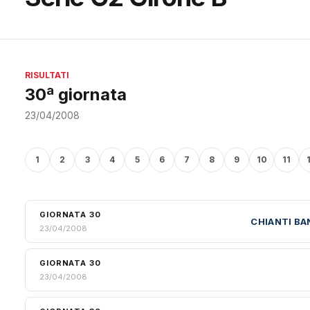
RISULTATI
30ª giornata
23/04/2008
1
2
3
4
5
6
7
8
9
10
11
GIORNATA 30
CHIANTI B
23/04/2008
GIORNATA 30
23/04/2008