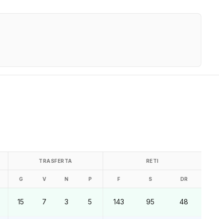
TRASFERTA
RETI
G
V
N
P
F
S
DR
15
7
3
5
143
95
48