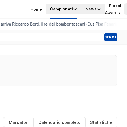
Futsal
Campionati
News
Home
Awards
rriva Riccardo Berti, il re dei bomber toscani
•
Cus Pisa Femminile, la
CERCA
Marcatori
Calendario completo
Statistiche