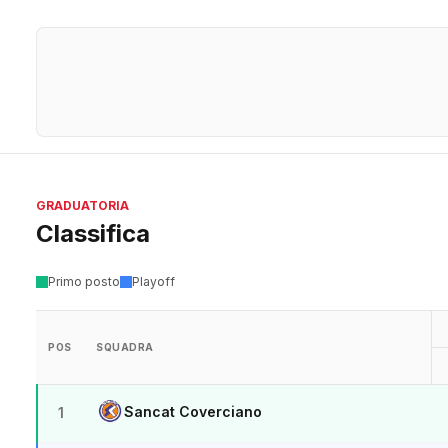
GRADUATORIA
Classifica
Primo posto
Playoff
POS
SQUADRA
Sancat Coverciano
1