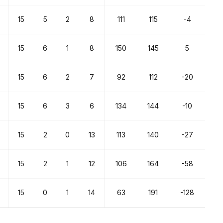
15
5
2
8
111
115
-4
15
6
1
8
150
145
5
15
6
2
7
92
112
-20
15
6
3
6
134
144
-10
15
2
0
13
113
140
-27
15
2
1
12
106
164
-58
15
0
1
14
63
191
-128