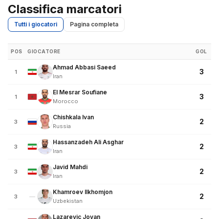
Classifica marcatori
Tutti i giocatori
Pagina completa
POS
GIOCATORE
GOL
Ahmad Abbasi Saeed
3
1
Iran
El Mesrar Soufiane
3
1
Morocco
Chishkala Ivan
2
3
Russia
Hassanzadeh Ali Asghar
2
3
Iran
Javid Mahdi
2
3
Iran
Khamroev Ilkhomjon
2
—
3
Uzbekistan
Lazarevic Jovan