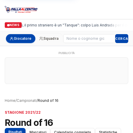
Casalguidi, il primo straniero è un "Tanque": colpo Luis Andrada per il debut
NEWS
Cerca giocatore
Giocatore
Squadra
CERCA
PUBBLICITÀ
Home
/
Campionati
/
Round of 16
STAGIONE 2021/22
Round of 16
Risultati
Marcatori
Calendario completo
Statistiche