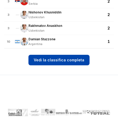
2
3
Serbia
Nishonov Khusniddin
2
—
3
Uzbekistan
Rakhmatov Anaskhon
2
—
3
Uzbekistan
Damian Stazzone
1
10
Argentina
Vedi la classifica completa