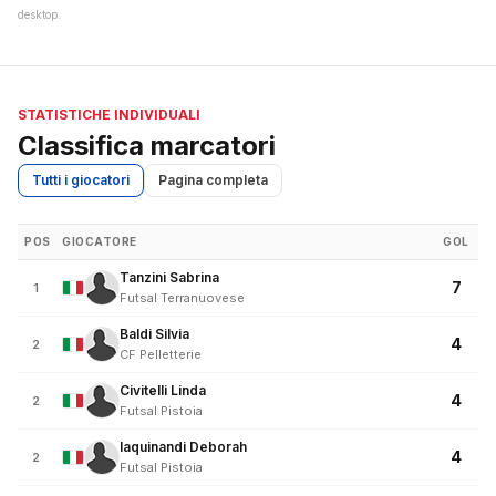
desktop.
STATISTICHE INDIVIDUALI
Classifica marcatori
Tutti i giocatori
Pagina completa
POS
GIOCATORE
GOL
Tanzini Sabrina
7
1
Futsal Terranuovese
Baldi Silvia
4
2
CF Pelletterie
Civitelli Linda
4
2
Futsal Pistoia
Iaquinandi Deborah
4
2
Futsal Pistoia