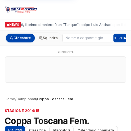
Casalguidi, il primo straniero è un "Tanque": colpo Luis Andrada per il debu
NEWS
Cerca giocatore
Giocatore
Squadra
CERCA
PUBBLICITÀ
Home
/
Campionati
/
Coppa Toscana Fem.
STAGIONE 2014/15
Coppa Toscana Fem.
Risultati
Classifica
Marcatori
Calendario completo