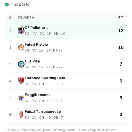
Primo posto
#
SQUADRA
PT
CF Pelletterie
12
1
5G · 4V · 0N · 1P · DR +10
Futsal Pistoia
10
2
5G · 3V · 1N · 1P · DR +3
Cus Pisa
7
3
5G · 2V · 1N · 2P · DR +2
Florence Sporting Club
6
4
5G · 2V · 0N · 3P · DR -3
Poggibonsese
6
5
5G · 2V · 0N · 3P · DR -5
Futsal Terranuovese
3
6
5G · 1V · 0N · 4P · DR -7
Su mobile: nome completo, punti e riepilogo partite. Tabella completa su tablet e