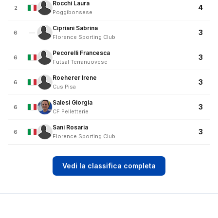
Rocchi Laura
4
2
Poggibonsese
Cipriani Sabrina
3
—
6
Florence Sporting Club
Pecorelli Francesca
3
6
Futsal Terranuovese
Roeherer Irene
3
6
Cus Pisa
Salesi Giorgia
3
6
CF Pelletterie
Sani Rosaria
3
6
Florence Sporting Club
Vedi la classifica completa