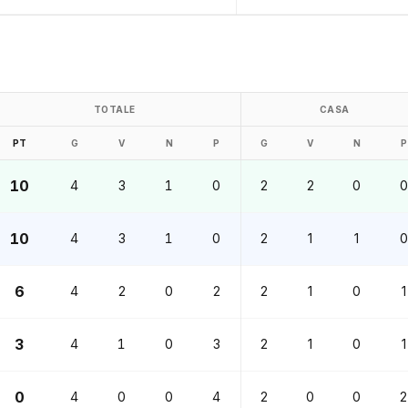
TOTALE
CASA
PT
G
V
N
P
G
V
N
P
10
4
3
1
0
2
2
0
0
10
4
3
1
0
2
1
1
0
6
4
2
0
2
2
1
0
1
3
4
1
0
3
2
1
0
1
0
4
0
0
4
2
0
0
2