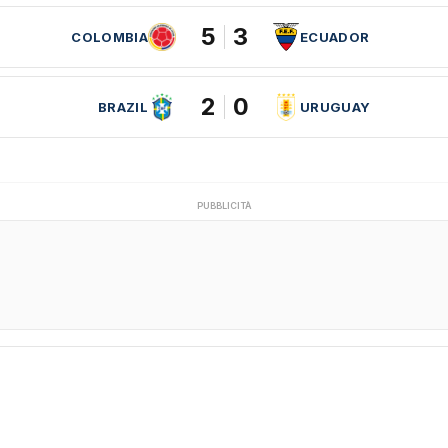
5
3
COLOMBIA
ECUADOR
2
0
BRAZIL
URUGUAY
PUBBLICITÀ