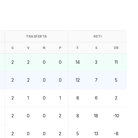
TRASFERTA
RETI
G
V
N
P
F
S
DR
2
2
0
0
14
3
11
2
2
0
0
12
7
5
2
1
0
1
8
6
2
2
0
0
2
8
18
-10
2
0
0
2
5
13
-8