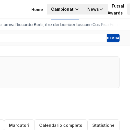
Futsal
Campionati
News
Home
Awards
 arriva Riccardo Berti, il re dei bomber toscani
•
Cus Pisa Femminile, 
CERCA
Marcatori
Calendario completo
Statistiche