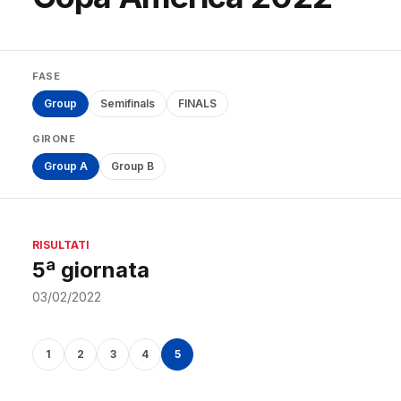
FASE
Group
Semifinals
FINALS
GIRONE
Group A
Group B
RISULTATI
5ª giornata
03/02/2022
1
2
3
4
5