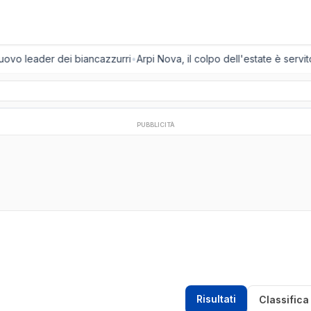
uovo leader dei biancazzurri
•
Arpi Nova, il colpo dell'estate è servito:
PUBBLICITÀ
Risultati
Classifica