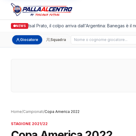
Italgronda Futsal Prato, il colpo arriva dall'Argentina: Banegas è il n
NEWS
Cerca giocatore
Giocatore
Squadra
Home
/
Campionati
/
Copa America 2022
STAGIONE 2021/22
Copa America 2022