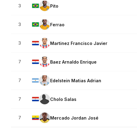
3
Pito
3
Ferrao
3
Martinez Francisco Javier
7
Baez Arnaldo Enrique
7
Edelstein Matias Adrian
7
Cholo Salas
7
Mercado Jordan José