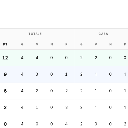
TOTALE
CASA
PT
G
V
N
P
G
V
N
P
12
4
4
0
0
2
2
0
0
9
4
3
0
1
2
1
0
1
6
4
2
0
2
2
1
0
1
3
4
1
0
3
2
1
0
1
0
4
0
0
4
2
0
0
2