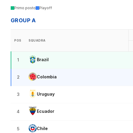
Primo posto
Playoff
GROUP A
POS
SQUADRA
Brazil
1
Colombia
2
Uruguay
3
Ecuador
4
Chile
5