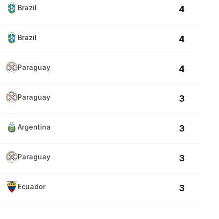
Brazil
4
Brazil
4
Paraguay
4
Paraguay
3
Argentina
3
Paraguay
3
Ecuador
3