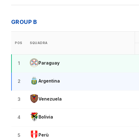
GROUP B
POS
SQUADRA
Paraguay
1
Argentina
2
Venezuela
3
Bolivia
4
Perù
5