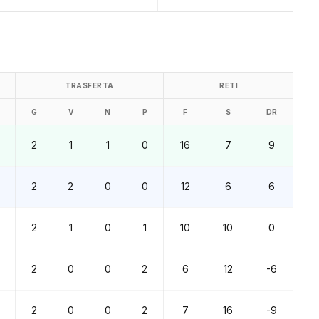
TRASFERTA
RETI
G
V
N
P
F
S
DR
2
1
1
0
16
7
9
2
2
0
0
12
6
6
2
1
0
1
10
10
0
2
0
0
2
6
12
-6
2
0
0
2
7
16
-9