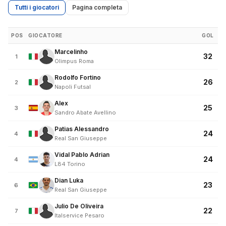
Tutti i giocatori
Pagina completa
POS
GIOCATORE
GOL
Marcelinho
32
1
Olimpus Roma
Rodolfo Fortino
26
2
Napoli Futsal
Alex
25
3
Sandro Abate Avellino
Patias Alessandro
24
4
Real San Giuseppe
Vidal Pablo Adrian
24
4
L84 Torino
Dian Luka
23
6
Real San Giuseppe
Julio De Oliveira
22
7
Italservice Pesaro