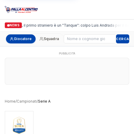
Casalguidi, il primo straniero è un "Tanque": colpo Luis Andrada per il debutt
NEWS
Cerca giocatore
Giocatore
Squadra
CERCA
PUBBLICITÀ
Home
/
Campionati
/
Serie A