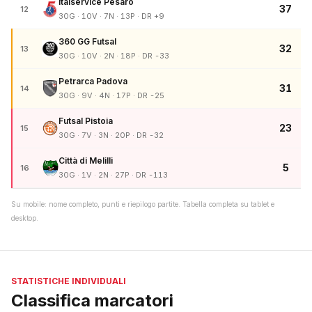
Italservice Pesaro
37
12
30G · 10V · 7N · 13P · DR +9
360 GG Futsal
32
13
30G · 10V · 2N · 18P · DR -33
Petrarca Padova
31
14
30G · 9V · 4N · 17P · DR -25
Futsal Pistoia
23
15
30G · 7V · 3N · 20P · DR -32
Città di Melilli
5
16
30G · 1V · 2N · 27P · DR -113
Su mobile: nome completo, punti e riepilogo partite. Tabella completa su tablet e
desktop.
STATISTICHE INDIVIDUALI
Classifica marcatori