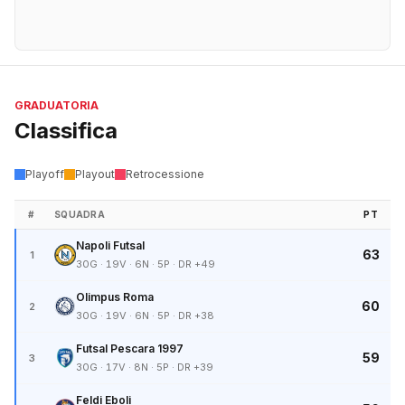
GRADUATORIA
Classifica
Playoff
Playout
Retrocessione
#
SQUADRA
PT
Napoli Futsal
63
1
30G · 19V · 6N · 5P · DR +49
Olimpus Roma
60
2
30G · 19V · 6N · 5P · DR +38
Futsal Pescara 1997
59
3
30G · 17V · 8N · 5P · DR +39
Feldi Eboli