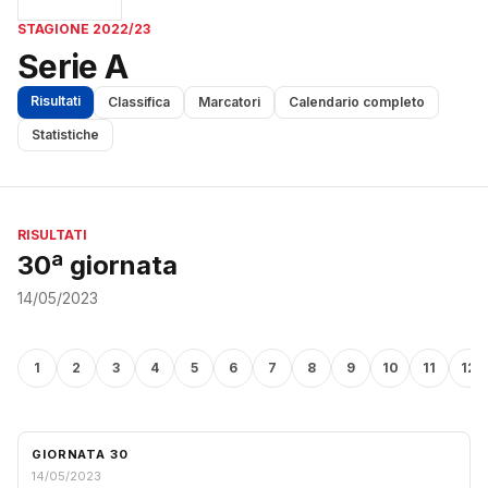
STAGIONE 2022/23
Serie A
Risultati
Classifica
Marcatori
Calendario completo
Statistiche
RISULTATI
30ª giornata
14/05/2023
1
2
3
4
5
6
7
8
9
10
11
12
GIORNATA 30
14/05/2023