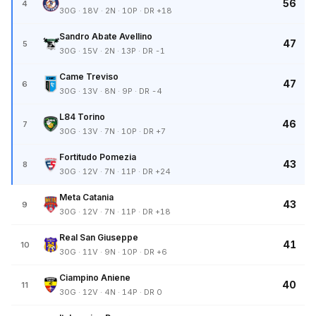
56
4
30G · 18V · 2N · 10P · DR +18
Sandro Abate Avellino
47
5
30G · 15V · 2N · 13P · DR -1
Came Treviso
47
6
30G · 13V · 8N · 9P · DR -4
L84 Torino
46
7
30G · 13V · 7N · 10P · DR +7
Fortitudo Pomezia
43
8
30G · 12V · 7N · 11P · DR +24
Meta Catania
43
9
30G · 12V · 7N · 11P · DR +18
Real San Giuseppe
41
10
30G · 11V · 9N · 10P · DR +6
Ciampino Aniene
40
11
30G · 12V · 4N · 14P · DR 0