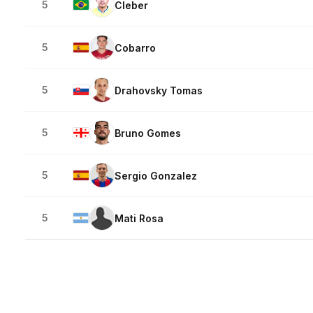
5
Cleber
5
Cobarro
5
Drahovsky Tomas
5
Bruno Gomes
5
Sergio Gonzalez
5
Mati Rosa