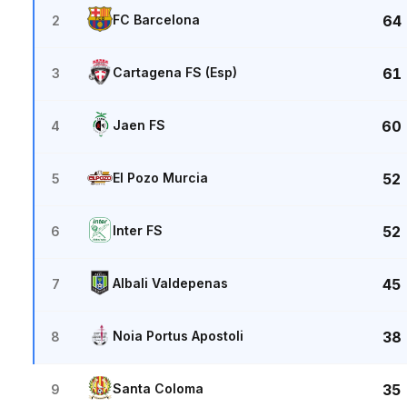
FC Barcelona
64
2
Cartagena FS (Esp)
61
3
Jaen FS
60
4
El Pozo Murcia
52
5
Inter FS
52
6
Albali Valdepenas
45
7
Noia Portus Apostoli
38
8
Santa Coloma
35
9