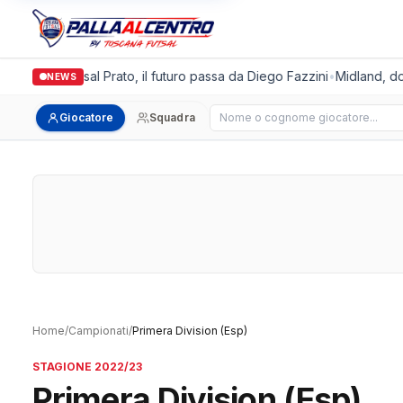
talgronda Futsal Prato, il futuro passa da Diego Fazzini
•
Midland, dopp
NEWS
Cerca giocatore
Giocatore
Squadra
Home
/
Campionati
/
Primera Division (Esp)
STAGIONE 2022/23
Primera Division (Esp)