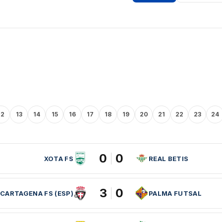
12
13
14
15
16
17
18
19
20
21
22
23
24
0
0
XOTA FS
REAL BETIS
3
0
CARTAGENA FS (ESP)
PALMA FUTSAL