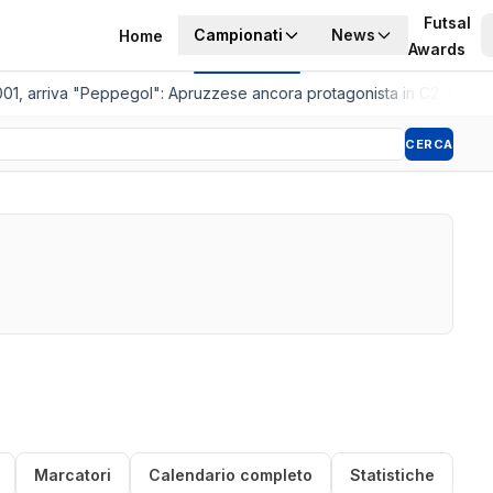
Futsal
Campionati
News
Home
Awards
01, arriva "Peppegol": Apruzzese ancora protagonista in C2
•
Pistoia 
CERCA
Marcatori
Calendario completo
Statistiche