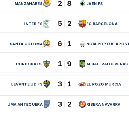
2
8
MANZANARES
JAEN FS
5
2
INTER FS
FC BARCELONA
6
1
SANTA COLOMA
NOIA PORTUS APOS
1
9
CORDOBA CF
ALBALI VALDEPENAS
3
1
LEVANTE UD FS
EL POZO MURCIA
3
2
UMA ANTEQUERA
RIBERA NAVARRA