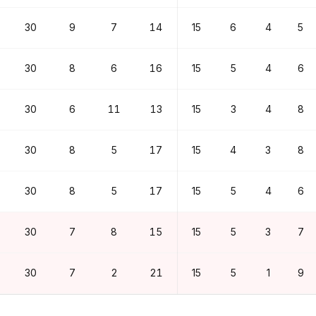
30
9
7
14
15
6
4
5
30
8
6
16
15
5
4
6
30
6
11
13
15
3
4
8
30
8
5
17
15
4
3
8
30
8
5
17
15
5
4
6
30
7
8
15
15
5
3
7
30
7
2
21
15
5
1
9