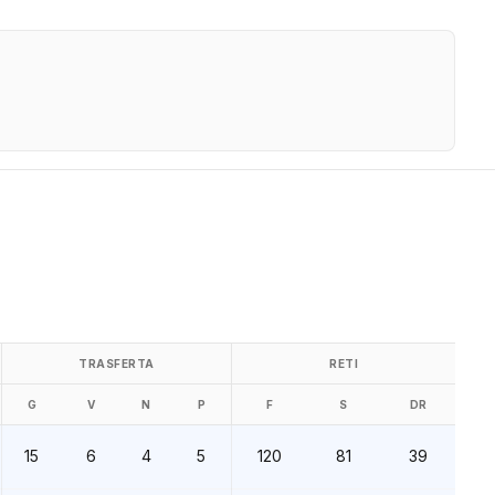
TRASFERTA
RETI
G
V
N
P
F
S
DR
15
6
4
5
120
81
39