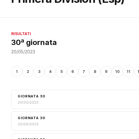
RISULTATI
30ª giornata
20/05/2023
1
2
3
4
5
6
7
8
9
10
11
GIORNATA 30
20/05/2023
GIORNATA 30
20/05/2023