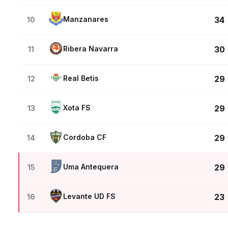
Manzanares
34
10
Ribera Navarra
30
11
Real Betis
29
12
Xota FS
29
13
Cordoba CF
29
14
Uma Antequera
29
15
Levante UD FS
23
16