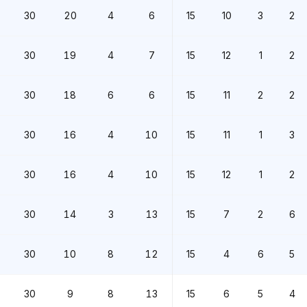
30
20
4
6
15
10
3
2
30
19
4
7
15
12
1
2
30
18
6
6
15
11
2
2
30
16
4
10
15
11
1
3
30
16
4
10
15
12
1
2
30
14
3
13
15
7
2
6
30
10
8
12
15
4
6
5
30
9
8
13
15
6
5
4