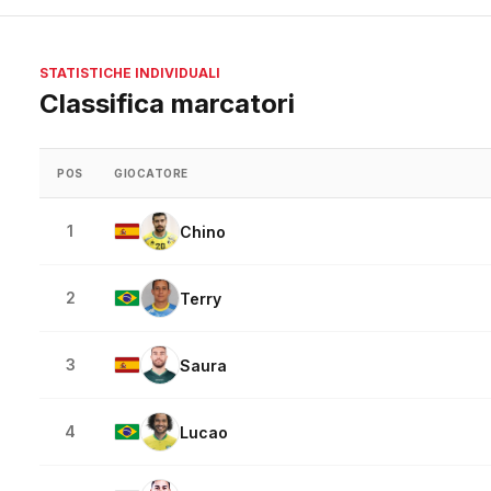
STATISTICHE INDIVIDUALI
Classifica marcatori
POS
GIOCATORE
1
Chino
2
Terry
3
Saura
4
Lucao