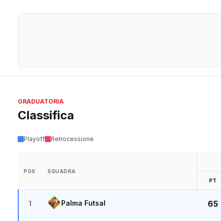
GRADUATORIA
Classifica
Playoff
Retrocessione
POS
SQUADRA
PT
Palma Futsal
65
1