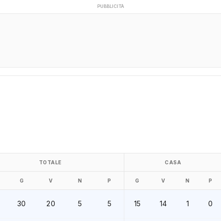
PUBBLICITÀ
TOTALE
CASA
G
V
N
P
G
V
N
P
30
20
5
5
15
14
1
0