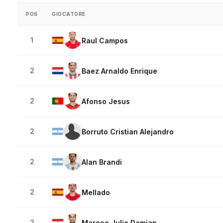
POS
GIOCATORE
1
Raul Campos
2
Baez Arnaldo Enrique
2
Afonso Jesus
2
Borruto Cristian Alejandro
2
Alan Brandi
2
Mellado
2
Mareco Julio Damian