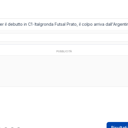
 il debutto in C1
•
Italgronda Futsal Prato, il colpo arriva dall'Argent
PUBBLICITÀ
Risultati