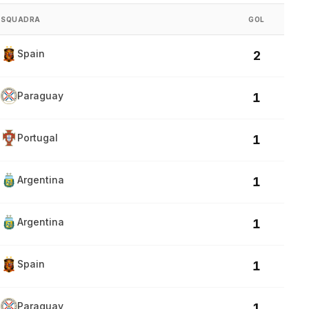
SQUADRA
GOL
Spain
2
Paraguay
1
Portugal
1
Argentina
1
Argentina
1
Spain
1
Paraguay
1