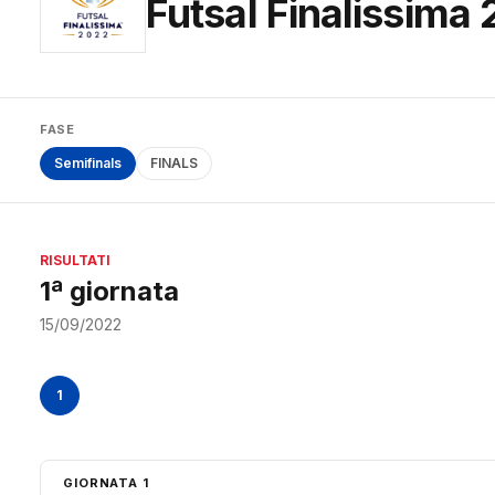
Futsal Finalissima
FASE
Semifinals
FINALS
RISULTATI
1ª giornata
15/09/2022
1
GIORNATA 1