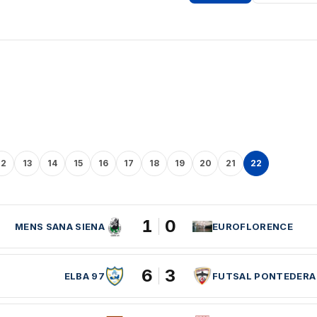
12
13
14
15
16
17
18
19
20
21
22
1
0
MENS SANA SIENA
EUROFLORENCE
6
3
ELBA 97
FUTSAL PONTEDERA