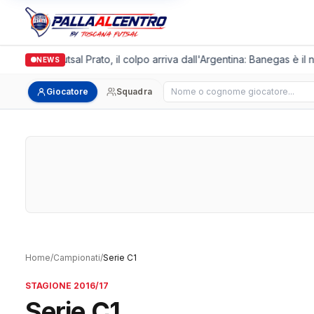
Italgronda Futsal Prato, il colpo arriva dall'Argentina: Banegas è il 
NEWS
Cerca giocatore
Giocatore
Squadra
Home
/
Campionati
/
Serie C1
STAGIONE 2016/17
Serie C1