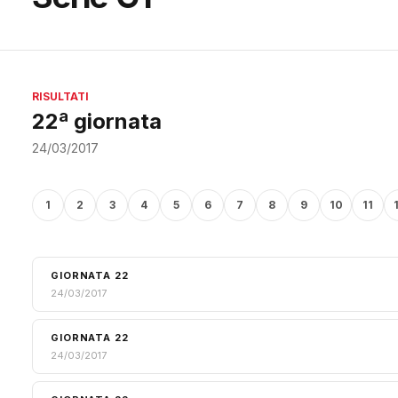
RISULTATI
22ª giornata
24/03/2017
1
2
3
4
5
6
7
8
9
10
11
GIORNATA 22
24/03/2017
GIORNATA 22
24/03/2017