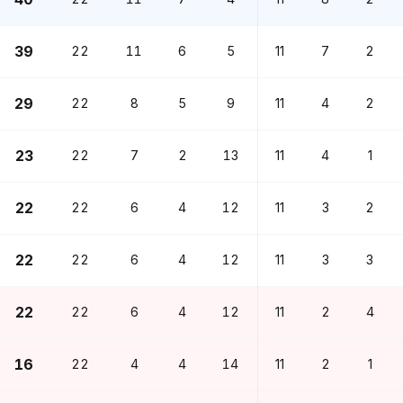
39
22
11
6
5
11
7
2
29
22
8
5
9
11
4
2
23
22
7
2
13
11
4
1
22
22
6
4
12
11
3
2
22
22
6
4
12
11
3
3
22
22
6
4
12
11
2
4
16
22
4
4
14
11
2
1