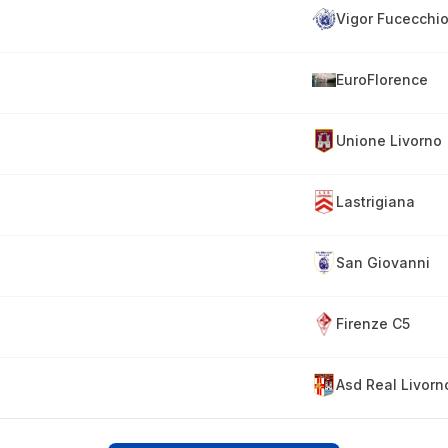
Vigor Fucecchi
EuroFlorence
Unione Livorno
Lastrigiana
San Giovanni
Firenze C5
Asd Real Livorn