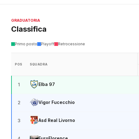
GRADUATORIA
Classifica
Primo posto
Playoff
Retrocessione
POS
SQUADRA
Elba 97
1
Vigor Fucecchio
2
Asd Real Livorno
3
EuroFlorence
4