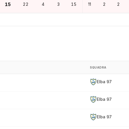
15
22
4
3
15
11
2
2
SQUADRA
Elba 97
Elba 97
Elba 97