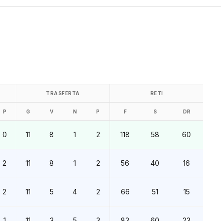
TRASFERTA
RETI
P
G
V
N
P
F
S
DR
0
11
8
1
2
118
58
60
2
11
8
1
2
56
40
16
2
11
5
4
2
66
51
15
1
11
3
5
3
83
60
23