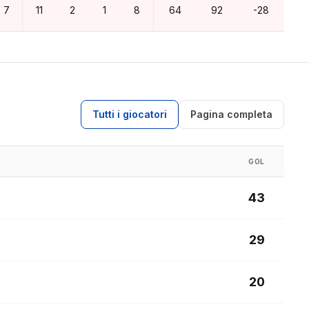
7
11
2
1
8
64
92
-28
Tutti i giocatori
Pagina completa
GOL
43
29
20