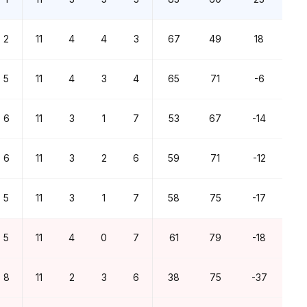
2
11
4
4
3
67
49
18
5
11
4
3
4
65
71
-6
6
11
3
1
7
53
67
-14
6
11
3
2
6
59
71
-12
5
11
3
1
7
58
75
-17
5
11
4
0
7
61
79
-18
8
11
2
3
6
38
75
-37