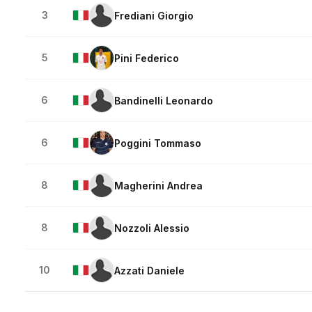
3
Frediani Giorgio
5
Pini Federico
6
Bandinelli Leonardo
6
Poggini Tommaso
8
Magherini Andrea
8
Nozzoli Alessio
10
Azzati Daniele