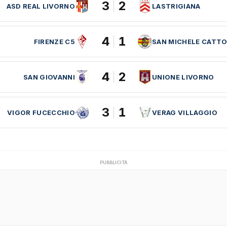
3
2
ASD REAL LIVORNO
LASTRIGIANA
4
1
FIRENZE C5
SAN MICHELE CATTO
4
2
SAN GIOVANNI
UNIONE LIVORNO
3
1
VIGOR FUCECCHIO
VERAG VILLAGGIO
PUBBLICITÀ