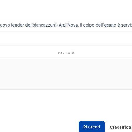
nuovo leader dei biancazzurri
•
Arpi Nova, il colpo dell'estate è servito
PUBBLICITÀ
Risultati
Classifica