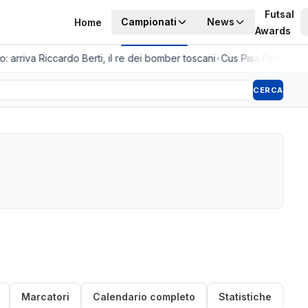
Futsal
Campionati
News
Home
Awards
: arriva Riccardo Berti, il re dei bomber toscani
•
Cus Pisa Femminile, 
CERCA
Marcatori
Calendario completo
Statistiche