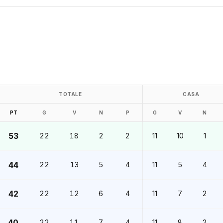
TOTALE
CASA
PT
G
V
N
P
G
V
N
53
22
18
2
2
11
10
1
44
22
13
5
4
11
5
4
42
22
12
6
4
11
7
2
40
22
11
7
4
11
8
2