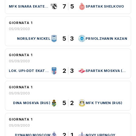
7
5
MFK SINARA EKATERINBURG
SPARTAK SHELKOVO
GIORNATA 1
05/09/2003
5
3
NORILSKY NICKEL
PRIVOLZHANIN KAZAN
GIORNATA 1
05/09/2003
2
3
LOK. UPI–DDT EKATERINBURG
SPARTAK MOSKVA (RUS)
GIORNATA 1
05/09/2003
5
2
DINA MOSKVA (RUS)
MFK TYUMEN (RUS)
GIORNATA 1
05/09/2003
2
1
DYNAMO MOSCOW
NOVY URENGOY