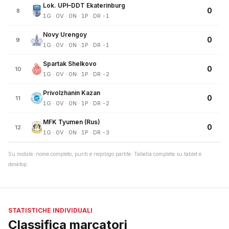
Lok. UPI–DDT Ekaterinburg
0
8
1G · 0V · 0N · 1P · DR -1
Novy Urengoy
0
9
1G · 0V · 0N · 1P · DR -1
Spartak Shelkovo
0
10
1G · 0V · 0N · 1P · DR -2
Privolzhanin Kazan
0
11
1G · 0V · 0N · 1P · DR -2
MFK Tyumen (Rus)
0
12
1G · 0V · 0N · 1P · DR -3
Su mobile: nome completo, punti e riepilogo partite. Tabella completa su tablet e
desktop.
STATISTICHE INDIVIDUALI
Classifica marcatori