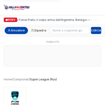
Italgronda Futsal Prato, il colpo arriva dall'Argentina: Banegas è il nuovo le
NEWS
Cerca giocatore
Giocatore
Squadra
CERCA
PUBBLICITÀ
Home
/
Campionati
/
Super League (Rus)