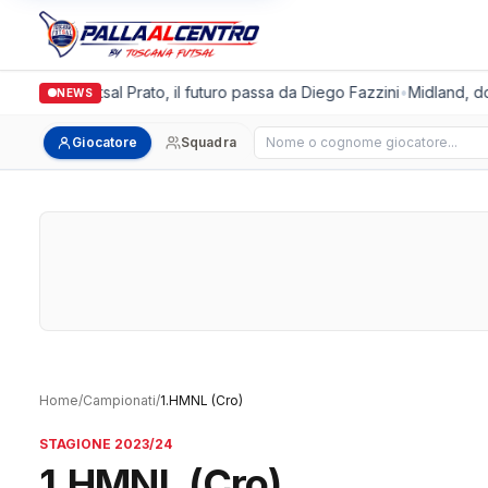
talgronda Futsal Prato, il futuro passa da Diego Fazzini
•
Midland, dop
NEWS
Cerca giocatore
Giocatore
Squadra
Home
/
Campionati
/
1.HMNL (Cro)
STAGIONE 2023/24
1.HMNL (Cro)