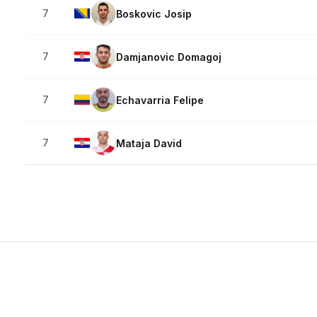
7
Boskovic Josip
7
Damjanovic Domagoj
7
Echavarria Felipe
7
Mataja David