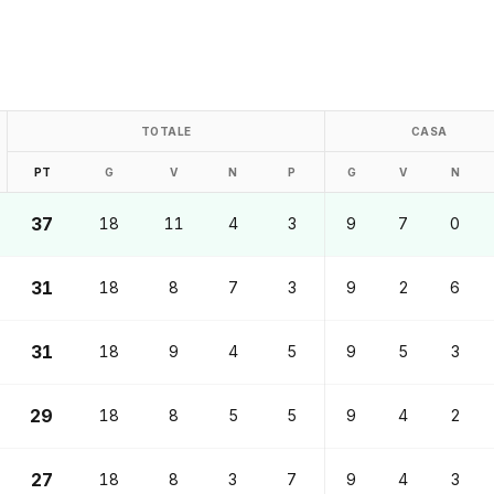
TOTALE
CASA
PT
G
V
N
P
G
V
N
37
18
11
4
3
9
7
0
31
18
8
7
3
9
2
6
31
18
9
4
5
9
5
3
29
18
8
5
5
9
4
2
27
18
8
3
7
9
4
3