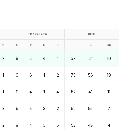
TRASFERTA
RETI
P
G
V
N
P
F
S
DR
2
9
4
4
1
57
41
16
1
9
6
1
2
75
56
19
1
9
4
1
4
52
41
11
3
9
4
3
2
62
55
7
2
9
4
0
5
52
48
4