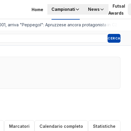
Futsal
Campionati
News
Home
Awards
01, arriva "Peppegol": Apruzzese ancora protagonista in C2
•
Pistoia
CERCA
Marcatori
Calendario completo
Statistiche