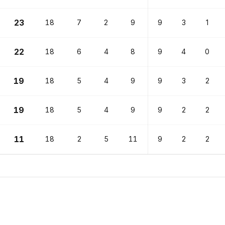
23
18
7
2
9
9
3
1
22
18
6
4
8
9
4
0
19
18
5
4
9
9
3
2
19
18
5
4
9
9
2
2
11
18
2
5
11
9
2
2