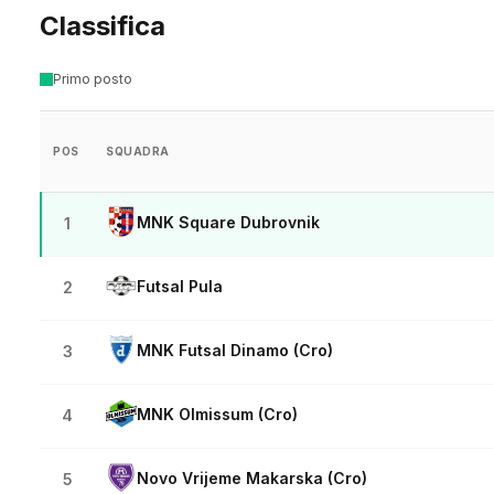
Classifica
Primo posto
POS
SQUADRA
MNK Square Dubrovnik
1
Futsal Pula
2
MNK Futsal Dinamo (Cro)
3
MNK Olmissum (Cro)
4
Novo Vrijeme Makarska (Cro)
5