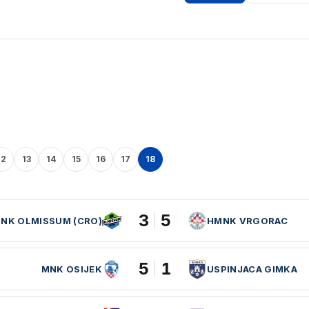
12
13
14
15
16
17
18
3
5
NK OLMISSUM (CRO)
HMNK VRGORAC
5
1
MNK OSIJEK
USPINJACA GIMKA