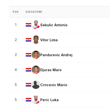
POS
GIOCATORE
1
Sekulic Antonio
2
Vitor Lima
2
Pandurevic Andrej
4
Djuras Maro
5
Crncevic Mario
5
Peric Luka