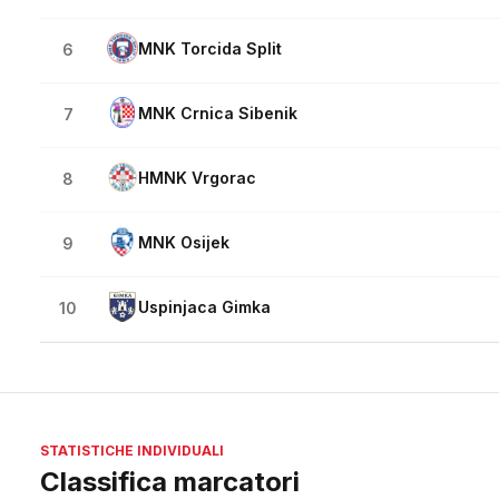
MNK Torcida Split
6
MNK Crnica Sibenik
7
HMNK Vrgorac
8
MNK Osijek
9
Uspinjaca Gimka
10
STATISTICHE INDIVIDUALI
Classifica marcatori