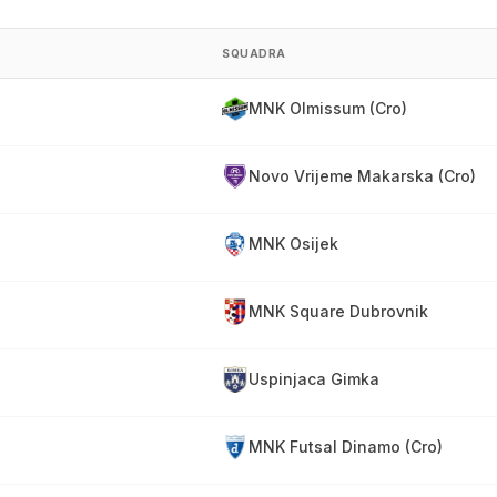
SQUADRA
MNK Olmissum (Cro)
Novo Vrijeme Makarska (Cro)
MNK Osijek
MNK Square Dubrovnik
Uspinjaca Gimka
MNK Futsal Dinamo (Cro)