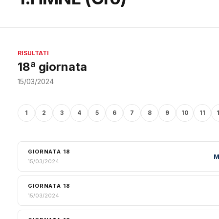
RISULTATI
18ª giornata
15/03/2024
1
2
3
4
5
6
7
8
9
10
11
GIORNATA 18
M
15/03/2024
GIORNATA 18
15/03/2024