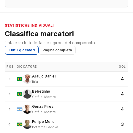
STATISTICHE INDIVIDUALI
Classifica marcatori
Totale su tutte le fasi e i gironi del campionato.
Tutti i giocatori
Pagina completa
POS
GIOCATORE
GOL
Araujo Daniel
4
1
Itria
Bebetinho
4
1
Città di Mestre
Gonza Pires
4
1
Città di Mestre
Fellipe Mello
3
4
Petrarca Padova