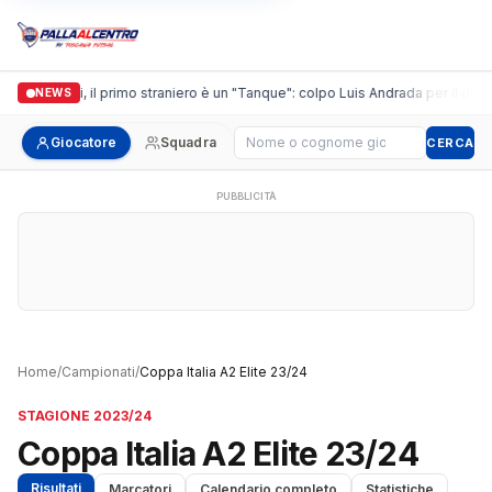
Casalguidi, il primo straniero è un "Tanque": colpo Luis Andrada per il debut
NEWS
Cerca giocatore
Giocatore
Squadra
CERCA
PUBBLICITÀ
Home
/
Campionati
/
Coppa Italia A2 Elite 23/24
STAGIONE 2023/24
Coppa Italia A2 Elite 23/24
Risultati
Marcatori
Calendario completo
Statistiche