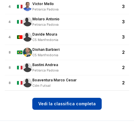
Victor Mello
3
4
Petrarca Padova
Molaro Antonio
3
4
Petrarca Padova
Davide Moura
3
4
C5 Manfredonia
Diohan Barbieri
2
8
C5 Manfredonia
Bastini Andrea
2
8
Petrarca Padova
Boaventura Marco Cesar
2
8
Cdm Futsal
Vedi la classifica completa