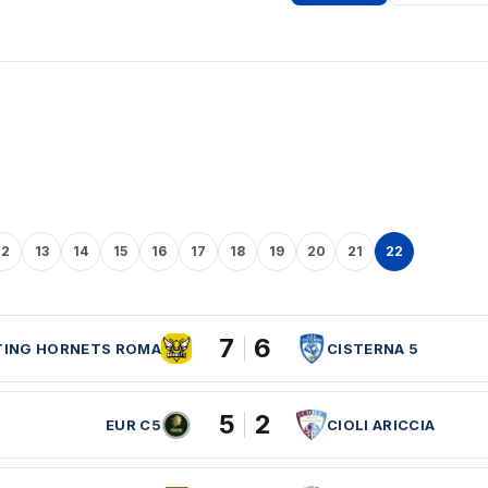
12
13
14
15
16
17
18
19
20
21
22
7
6
TING HORNETS ROMA
CISTERNA 5
5
2
EUR C5
CIOLI ARICCIA