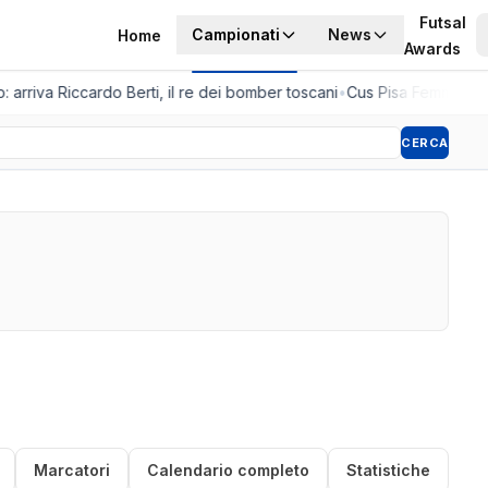
Futsal
Campionati
News
Home
Awards
 arriva Riccardo Berti, il re dei bomber toscani
•
Cus Pisa Femminile, 
CERCA
Marcatori
Calendario completo
Statistiche