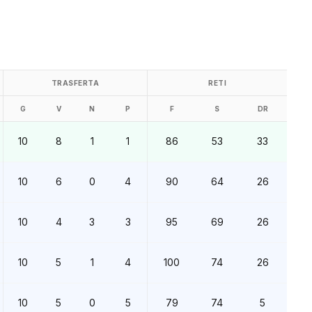
TRASFERTA
RETI
G
V
N
P
F
S
DR
10
8
1
1
86
53
33
10
6
0
4
90
64
26
10
4
3
3
95
69
26
10
5
1
4
100
74
26
10
5
0
5
79
74
5