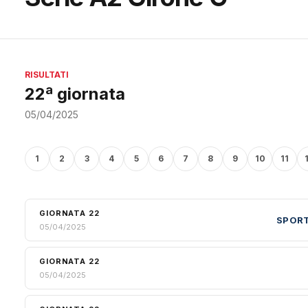
RISULTATI
22ª giornata
05/04/2025
1
2
3
4
5
6
7
8
9
10
11
GIORNATA 22
SPOR
05/04/2025
GIORNATA 22
05/04/2025