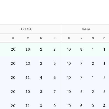
TOTALE
CASA
G
V
N
P
G
V
N
P
0
20
16
2
2
10
8
1
1
20
13
2
5
10
7
2
1
20
11
4
5
10
7
1
2
20
10
3
7
10
5
2
3
20
11
0
9
10
6
0
4