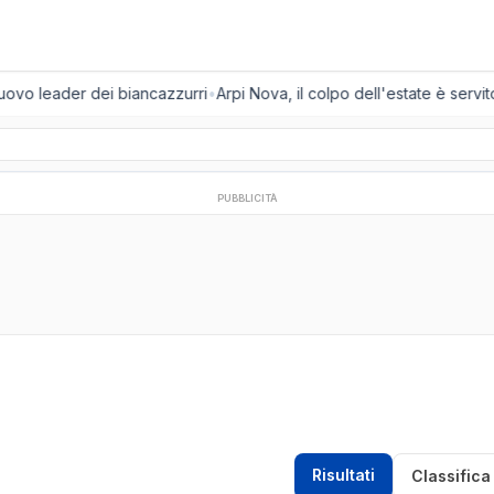
uovo leader dei biancazzurri
•
Arpi Nova, il colpo dell'estate è servito:
PUBBLICITÀ
Risultati
Classifica