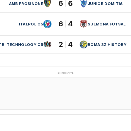
6
6
AMB FROSINONE
JUNIOR DOMITIA
6
4
ITALPOL C5
SULMONA FUTSAL
2
4
TRI TECHNOLOGY C5
ROMA 3Z HISTORY
PUBBLICITÀ