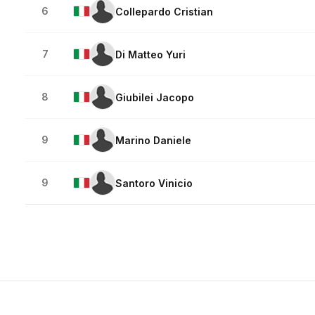
6
Collepardo Cristian
7
Di Matteo Yuri
8
Giubilei Jacopo
9
Marino Daniele
9
Santoro Vinicio