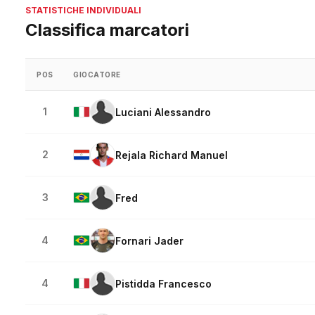
STATISTICHE INDIVIDUALI
Classifica marcatori
POS
GIOCATORE
1
Luciani Alessandro
2
Rejala Richard Manuel
3
Fred
4
Fornari Jader
4
Pistidda Francesco