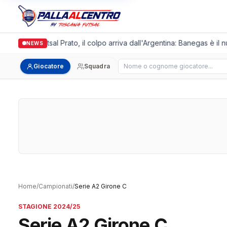
Italgronda Futsal Prato, il colpo arriva dall'Argentina: Banegas è il n
NEWS
Cerca giocatore
Giocatore
Squadra
Home
/
Campionati
/
Serie A2 Girone C
STAGIONE 2024/25
Serie A2 Girone C