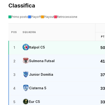
Classifica
Primo posto
Playoff
Playout
Retrocessione
POS
SQUADRA
PT
Italpol C5
5
1
Sulmona Futsal
41
2
Junior Domitia
37
3
Cisterna 5
33
4
Eur C5
33
5