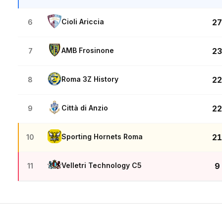
Cioli Ariccia
27
6
AMB Frosinone
23
7
Roma 3Z History
22
8
Città di Anzio
22
9
Sporting Hornets Roma
21
10
Velletri Technology C5
9
11