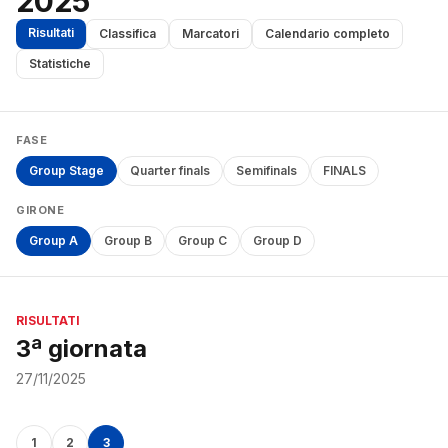
2025
Risultati
Classifica
Marcatori
Calendario completo
Statistiche
FASE
Group Stage
Quarter finals
Semifinals
FINALS
GIRONE
Group A
Group B
Group C
Group D
RISULTATI
3ª giornata
27/11/2025
1
2
3