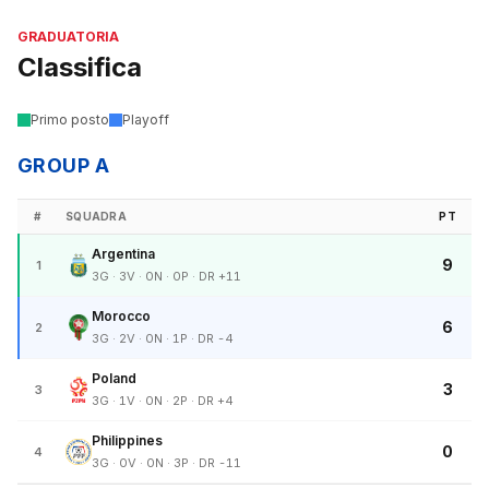
GRADUATORIA
Classifica
Primo posto
Playoff
GROUP A
#
SQUADRA
PT
Argentina
9
1
3G · 3V · 0N · 0P · DR +11
Morocco
6
2
3G · 2V · 0N · 1P · DR -4
Poland
3
3
3G · 1V · 0N · 2P · DR +4
Philippines
0
4
3G · 0V · 0N · 3P · DR -11