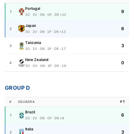
Portugal
9
1
3G · 3V · 0N · 0P · DR +22
Japan
6
2
3G · 2V · 0N · 1P · DR +13
Tanzania
3
3
3G · 1V · 0N · 2P · DR -17
New Zealand
0
4
3G · 0V · 0N · 3P · DR -18
GROUP D
#
SQUADRA
PT
Brazil
6
1
2G · 2V · 0N · 0P · DR +8
Italia
3
2