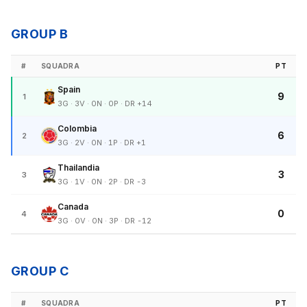
GROUP B
#
SQUADRA
PT
Spain
9
1
3G · 3V · 0N · 0P · DR +14
Colombia
6
2
3G · 2V · 0N · 1P · DR +1
Thailandia
3
3
3G · 1V · 0N · 2P · DR -3
Canada
0
4
3G · 0V · 0N · 3P · DR -12
GROUP C
#
SQUADRA
PT