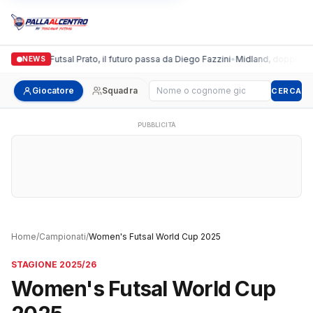
Italgronda Futsal Prato, il futuro passa da Diego Fazzini
•
Midland, doppio colp
NEWS
Cerca giocatore
Giocatore
Squadra
CERCA
PUBBLICITÀ
Home
/
Campionati
/
Women's Futsal World Cup 2025
STAGIONE 2025/26
Women's Futsal World Cup