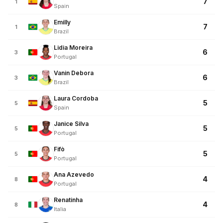
7
1
Spain
Emilly
7
1
Brazil
Lidia Moreira
6
3
Portugal
Vanin Debora
6
3
Brazil
Laura Cordoba
5
5
Spain
Janice Silva
5
5
Portugal
Fifò
5
5
Portugal
Ana Azevedo
4
8
Portugal
Renatinha
4
8
Italia