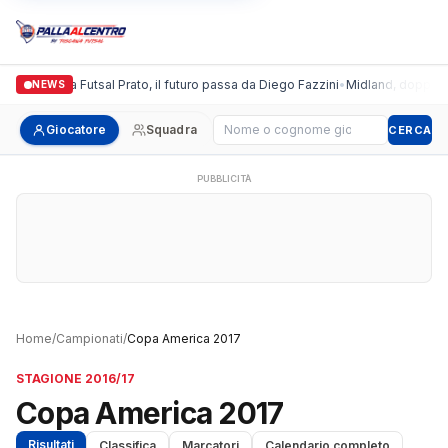
Italgronda Futsal Prato, il futuro passa da Diego Fazzini
•
Midland, doppio co
NEWS
Cerca giocatore
Giocatore
Squadra
CERCA
PUBBLICITÀ
Home
/
Campionati
/
Copa America 2017
STAGIONE 2016/17
Copa America 2017
Risultati
Classifica
Marcatori
Calendario completo