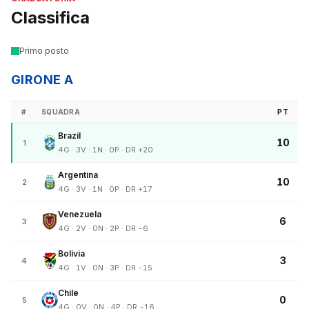
Classifica
Primo posto
GIRONE A
#
SQUADRA
PT
Brazil
10
1
4G · 3V · 1N · 0P · DR +20
Argentina
10
2
4G · 3V · 1N · 0P · DR +17
Venezuela
6
3
4G · 2V · 0N · 2P · DR -6
Bolivia
3
4
4G · 1V · 0N · 3P · DR -15
Chile
0
5
4G · 0V · 0N · 4P · DR -16