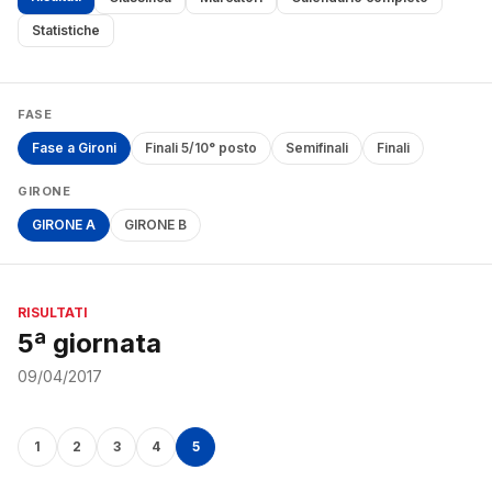
Statistiche
FASE
Fase a Gironi
Finali 5/10° posto
Semifinali
Finali
GIRONE
GIRONE A
GIRONE B
RISULTATI
5ª giornata
09/04/2017
1
2
3
4
5