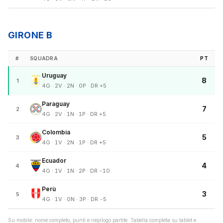
GIRONE B
#
SQUADRA
PT
Uruguay
8
1
4G · 2V · 2N · 0P · DR +5
Paraguay
7
2
4G · 2V · 1N · 1P · DR +5
Colombia
5
3
4G · 1V · 2N · 1P · DR +5
Ecuador
4
4
4G · 1V · 1N · 2P · DR -10
Perù
3
5
4G · 1V · 0N · 3P · DR -5
Su mobile: nome completo, punti e riepilogo partite. Tabella completa su tablet e