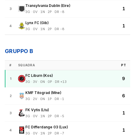
Transylvania Dublin (Eire)
1
3
3G · 0V · 1N · 2P · DR -8
Lynx FC (Gib)
1
4
3G · 0V · 1N · 2P · DR -8
GRUPPO B
#
SQUADRA
PT
FC Liburn (Kos)
9
1
3G · 3V · 0N · 0P · DR +13
KMF Titograd (Mne)
6
2
3G · 2V · 0N · 1P · DR -1
FK Vytis (Ltu)
1
3
3G · 0V · 1N · 2P · DR -5
FC Differdange 03 (Lux)
1
4
3G · 0V · 1N · 2P · DR -7