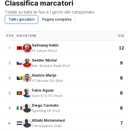
Classifica marcatori
Totale su tutte le fasi e i gironi del campionato.
Tutti i giocatori
Pagina completa
POS
GIOCATORE
GOL
Selmanaj Halim
12
1
FC Liburn (Kos)
Seidler Michal
9
2
Rek. Bielsko–Biala (Pol)
Aladzic Marijo
8
3
FC Mostar SG (Bih)
Fabio Aguiar
8
3
Gyor ETO FC (Hun)
Diego Cavinato
8
3
Sporting CP (Por)
Attaibi Mohammed
7
6
't Knooppunt (Ola)