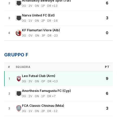
Arnavutkoy Belediye Spor (Tur)
6
2
3G · 2V · 0N · 1P · DR +13
Narva United FC (Est)
3
3
3G · 1V · 0N · 2P · DR -16
KF Flamurtari Vlore (Alb)
0
4
3G · 0V · 0N · 3P · DR -23
GRUPPO F
#
SQUADRA
PT
Leo Futsal Club (Arm)
9
1
3G · 3V · 0N · 0P · DR +13
Anorthosis Famugusta FC (Cyp)
6
2
3G · 2V · 0N · 1P · DR +7
FCA Classic Chisinau (Mda)
3
3
3G · 1V · 0N · 2P · DR -12