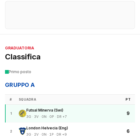
GRADUATORIA
Classifica
Primo posto
GRUPPO A
#
SQUADRA
PT
Futsal Minerva (Swi)
9
1
3G · 3V · 0N · 0P · DR +7
London Helvecia (Eng)
6
2
3G · 2V · 0N · 1P · DR +9