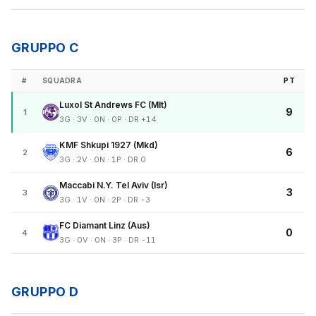
GRUPPO C
#
SQUADRA
PT
Luxol St Andrews FC (Mlt)
9
1
3G · 3V · 0N · 0P · DR +14
KMF Shkupi 1927 (Mkd)
6
2
3G · 2V · 0N · 1P · DR 0
Maccabi N.Y. Tel Aviv (Isr)
3
3
3G · 1V · 0N · 2P · DR -3
FC Diamant Linz (Aus)
0
4
3G · 0V · 0N · 3P · DR -11
GRUPPO D