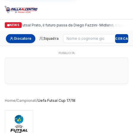
Italgronda Futsal Prato, il futuro passa da Diego Fazzini
•
Midland, doppio colp
NEWS
Cerca giocatore
Giocatore
Squadra
CERCA
PUBBLICITÀ
Home
/
Campionati
/
Uefa Futsal Cup 17/18