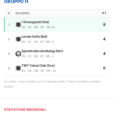
GRUPPO H
#
SQUADRA
PT
't Knooppunt (Ola)
9
1
3G · 3V · 0N · 0P · DR +8
Levski Sofia (Bul)
4
2
3G · 1V · 1N · 1P · DR +5
Sjarmtrollan Idrettslag (Nor)
4
3
3G · 1V · 1N · 1P · DR -1
TMT Futsal Club (Sco)
0
4
3G · 0V · 0N · 3P · DR -12
Su mobile: nome completo, punti e riepilogo partite. Tabella completa su tablet e
desktop.
STATISTICHE INDIVIDUALI