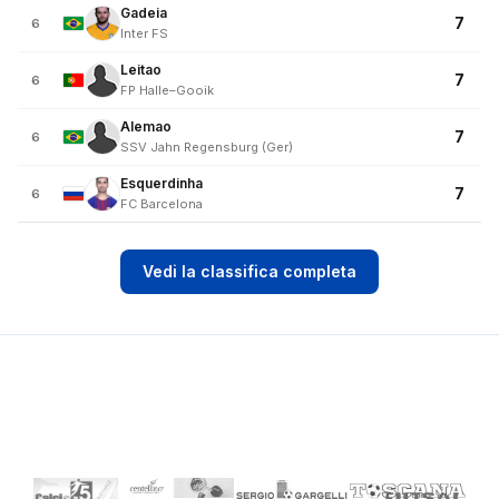
Gadeia
7
6
Inter FS
Leitao
7
6
FP Halle–Gooik
Alemao
7
6
SSV Jahn Regensburg (Ger)
Esquerdinha
7
6
FC Barcelona
Vedi la classifica completa