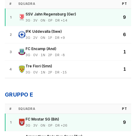
#
SQUADRA
PT
SSV Jahn Regensburg (Ger)
9
1
3G · 3V · 0N · 0P · DR +14
IFK Uddevalla (Swe)
6
2
3G · 2V · 0N · 1P · DR +9
FC Encamp (And)
1
3
3G · 0V · 1N · 2P · DR -8
Tre Fiori (Smn)
1
4
3G · 0V · 1N · 2P · DR -15
GRUPPO E
#
SQUADRA
PT
FC Mostar SG (Bih)
9
1
3G · 3V · 0N · 0P · DR +26