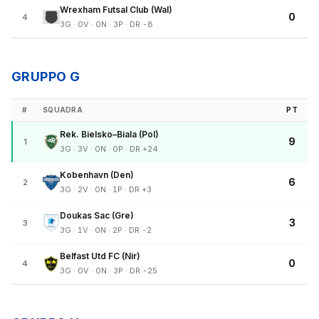
Wrexham Futsal Club (Wal)
0
4
3G · 0V · 0N · 3P · DR -8
GRUPPO G
#
SQUADRA
PT
Rek. Bielsko–Biala (Pol)
9
1
3G · 3V · 0N · 0P · DR +24
Kobenhavn (Den)
6
2
3G · 2V · 0N · 1P · DR +3
Doukas Sac (Gre)
3
3
3G · 1V · 0N · 2P · DR -2
Belfast Utd FC (Nir)
0
4
3G · 0V · 0N · 3P · DR -25