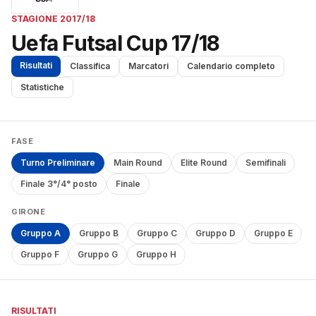
STAGIONE 2017/18
Uefa Futsal Cup 17/18
Risultati
Classifica
Marcatori
Calendario completo
Statistiche
FASE
Turno Preliminare
Main Round
Elite Round
Semifinali
Finale 3°/4° posto
Finale
GIRONE
Gruppo A
Gruppo B
Gruppo C
Gruppo D
Gruppo E
Gruppo F
Gruppo G
Gruppo H
RISULTATI