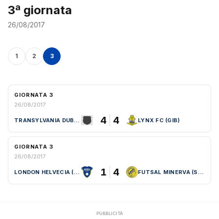
3ª giornata
26/08/2017
1
2
3
GIORNATA 3
26/08/2017
4
4
TRANSYLVANIA DUBLIN (EIRE)
LYNX FC (GIB)
GIORNATA 3
26/08/2017
1
4
LONDON HELVECIA (ENG)
FUTSAL MINERVA (SWI)
PUBBLICITÀ