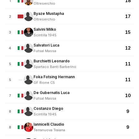
18
1
Oltreserchio
Byaze Mustapha
17
2
Oltreserchio
Salvini Milko
15
3
Scintilla 1945
Salvatori Luca
12
4
Futsal Massa
Burchietti Leonardo
11
5
Spartaco Banti Barberino
Foka Fotsing Hermann
11
—
5
GF Rione C5
De Gubernatis Luca
10
7
Futsal Massa
Costanzo Diego
9
8
Scintilla 1945
Iannicelli Claudio
9
8
Terranuova Traiana