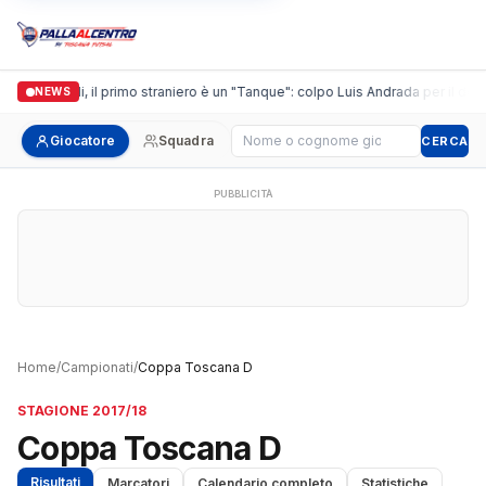
Casalguidi, il primo straniero è un "Tanque": colpo Luis Andrada per il debut
NEWS
Cerca giocatore
Giocatore
Squadra
CERCA
PUBBLICITÀ
Home
/
Campionati
/
Coppa Toscana D
STAGIONE 2017/18
Coppa Toscana D
Risultati
Marcatori
Calendario completo
Statistiche