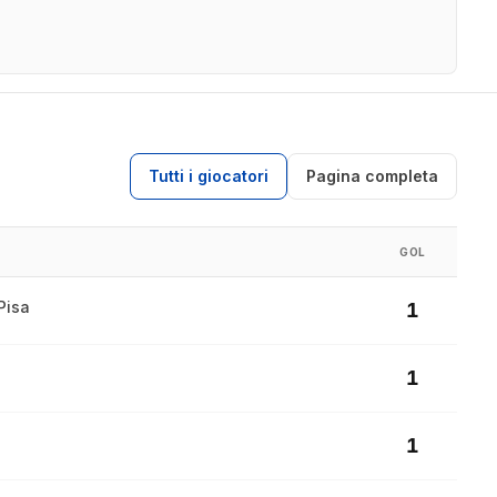
Tutti i giocatori
Pagina completa
GOL
Pisa
1
1
1