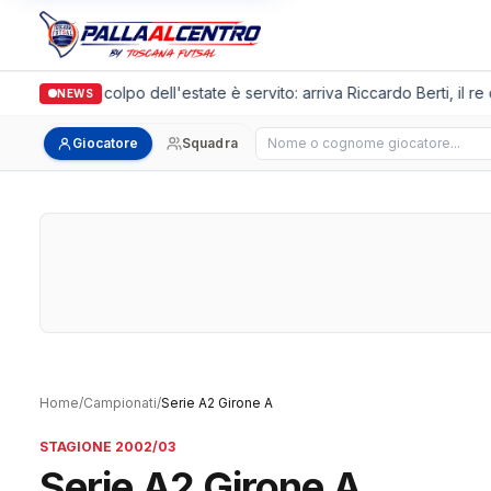
Arpi Nova, il colpo dell'estate è servito: arriva Riccardo Berti, il re
NEWS
Cerca giocatore
Giocatore
Squadra
Home
/
Campionati
/
Serie A2 Girone A
STAGIONE 2002/03
Serie A2 Girone A