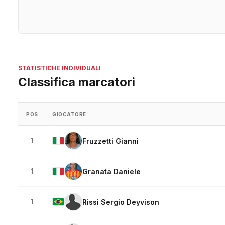
STATISTICHE INDIVIDUALI
Classifica marcatori
POS
GIOCATORE
1
Fruzzetti Gianni
1
Granata Daniele
1
Rissi Sergio Deyvison