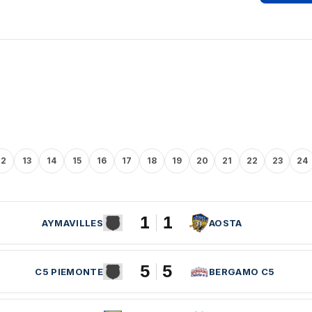
12
13
14
15
16
17
18
19
20
21
22
23
24
1
1
AYMAVILLES
AOSTA
5
5
C5 PIEMONTE
BERGAMO C5