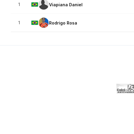
1
Viapiana Daniel
1
Rodrigo Rosa