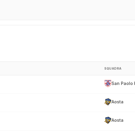
SQUADRA
San Paolo 
Aosta
Aosta