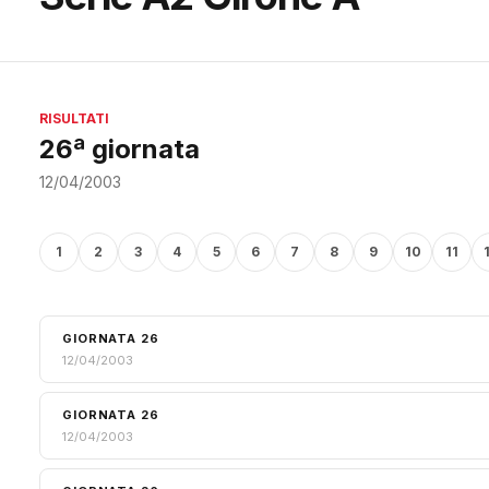
RISULTATI
26ª giornata
12/04/2003
1
2
3
4
5
6
7
8
9
10
11
GIORNATA 26
12/04/2003
GIORNATA 26
12/04/2003