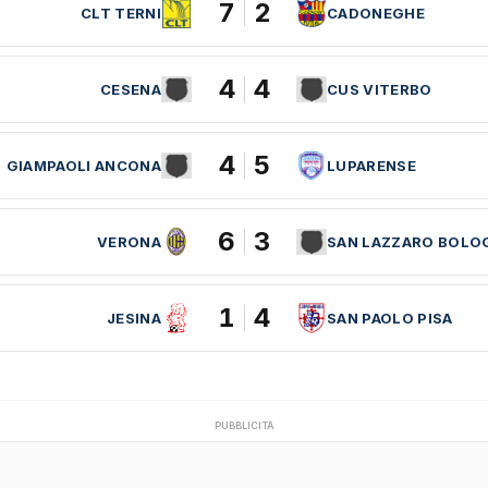
7
2
CLT TERNI
CADONEGHE
4
4
CESENA
CUS VITERBO
4
5
GIAMPAOLI ANCONA
LUPARENSE
6
3
VERONA
SAN LAZZARO BOLO
1
4
JESINA
SAN PAOLO PISA
PUBBLICITÀ