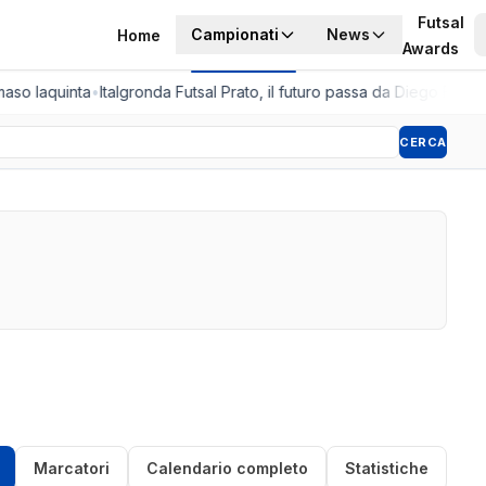
Futsal
Campionati
News
Home
Awards
aso Iaquinta
•
Italgronda Futsal Prato, il futuro passa da Diego Fazzini
CERCA
Marcatori
Calendario completo
Statistiche