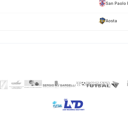
San Paolo 
Aosta